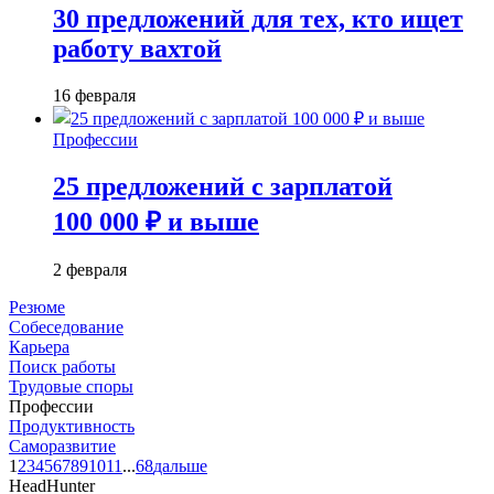
30 предложений для тех, кто ищет
работу вахтой
16 февраля
Профессии
25 предложений с зарплатой
100 000 ₽ и выше
2 февраля
Резюме
Собеседование
Карьера
Поиск работы
Трудовые споры
Профессии
Продуктивность
Саморазвитие
1
2
3
4
5
6
7
8
9
10
11
...
68
дальше
HeadHunter