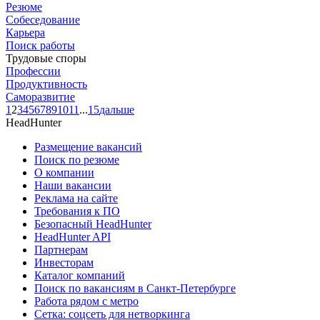
Резюме
Собеседование
Карьера
Поиск работы
Трудовые споры
Профессии
Продуктивность
Саморазвитие
1
2
3
4
5
6
7
8
9
10
11
...
15
дальше
HeadHunter
Размещение вакансий
Поиск по резюме
О компании
Наши вакансии
Реклама на сайте
Требования к ПО
Безопасный HeadHunter
HeadHunter API
Партнерам
Инвесторам
Каталог компаний
Поиск по вакансиям в Санкт-Петербурге
Работа рядом с метро
Сетка: соцсеть для нетворкинга