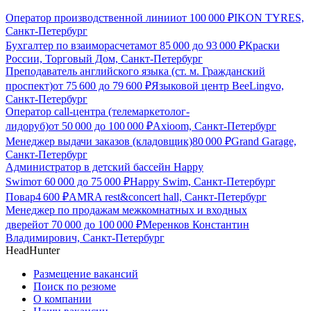
Оператор производственной линии
от
100 000
₽
IKON TYRES,
Санкт-Петербург
Бухгалтер по взаиморасчетам
от
85 000
до
93 000
₽
Краски
России, Торговый Дом, Санкт-Петербург
Преподаватель английского языка (ст. м. Гражданский
проспект)
от
75 600
до
79 600
₽
Языковой центр BeeLingvo,
Санкт-Петербург
Оператор call-центра (телемаркетолог-
лидоруб)
от
50 000
до
100 000
₽
Axioom, Санкт-Петербург
Менеджер выдачи заказов (кладовщик)
80 000
₽
Grand Garage,
Санкт-Петербург
Администратор в детский бассейн Happy
Swim
от
60 000
до
75 000
₽
Happy Swim, Санкт-Петербург
Повар
4 600
₽
AMRA rest&concert hall, Санкт-Петербург
Менеджер по продажам межкомнатных и входных
дверей
от
70 000
до
100 000
₽
Меренков Константин
Владимирович, Санкт-Петербург
HeadHunter
Размещение вакансий
Поиск по резюме
О компании