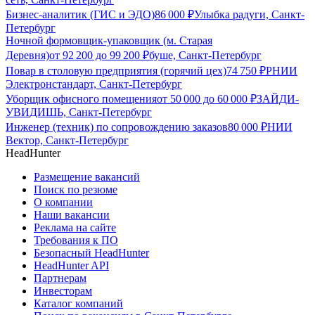
Бизнес-аналитик (ГИС и ЭДО)
86 000
₽
Улыбка радуги, Санкт-
Петербург
Ночной формовщик-упаковщик (м. Старая
Деревня)
от
92 200
до
99 200
₽
буше, Санкт-Петербург
Повар в столовую предприятия (горячий цех)
74 750
₽
РНИИ
Электронстандарт, Санкт-Петербург
Уборщик офисного помещения
от
50 000
до
60 000
₽
ЗАЙДИ-
УВИДИШЬ, Санкт-Петербург
Инженер (техник) по сопровождению заказов
80 000
₽
НИИ
Вектор, Санкт-Петербург
HeadHunter
Размещение вакансий
Поиск по резюме
О компании
Наши вакансии
Реклама на сайте
Требования к ПО
Безопасный HeadHunter
HeadHunter API
Партнерам
Инвесторам
Каталог компаний