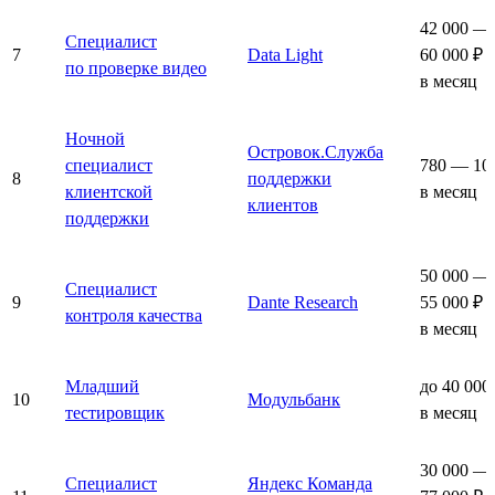
42 000 —
Специалист
7
Data Light
60 000 ₽
по проверке видео
в месяц
Ночной
Островок.Служба
специалист
780 — 10
8
поддержки
клиентской
в месяц
клиентов
поддержки
50 000 —
Специалист
9
Dante Research
55 000 ₽
контроля качества
в месяц
Младший
до 40 000
10
Модульбанк
тестировщик
в месяц
30 000 —
Специалист
Яндекс Команда