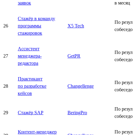
заявок
в месяц
Стажёр в команду
По резуль
26
программы
X5 Tech
собеседо
стажировок
Ассистент
По резуль
27
менеджера-
GetPR
собеседо
редактора
Практикант
По резуль
28
по разработке
Changellenge
собеседо
кейсов
По резуль
29
Стажёр SAP
BeringPro
собеседо
Контент-менеджер
По резуль