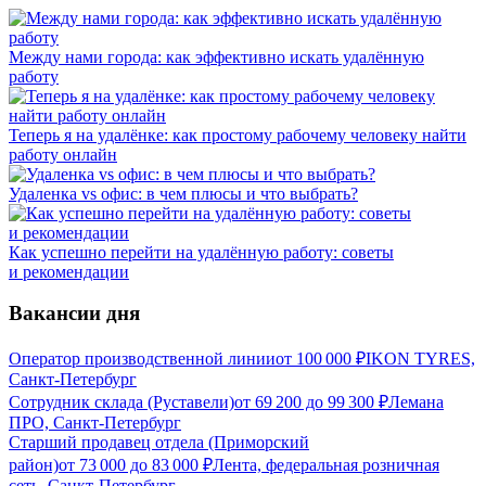
Между нами города: как эффективно искать удалённую
работу
Теперь я на удалёнке: как простому рабочему человеку найти
работу онлайн
Удаленка vs офис: в чем плюсы и что выбрать?
Как успешно перейти на удалённую работу: советы
и рекомендации
Вакансии дня
Оператор производственной линии
от
100 000
₽
IKON TYRES,
Санкт-Петербург
Сотрудник склада (Руставели)
от
69 200
до
99 300
₽
Лемана
ПРО, Санкт-Петербург
Старший продавец отдела (Приморский
район)
от
73 000
до
83 000
₽
Лента, федеральная розничная
сеть, Санкт-Петербург