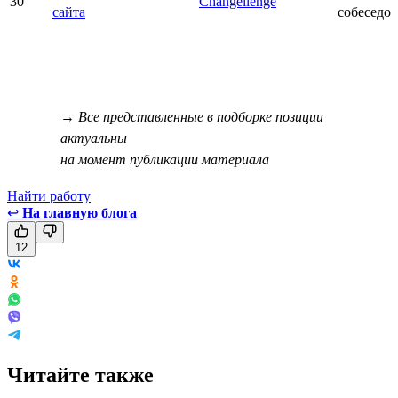
30
Changellenge
сайта
собеседо
→ Все представленные в подборке позиции
актуальны
на момент публикации материала
Найти работу
↩
На главную блога
12
Читайте также