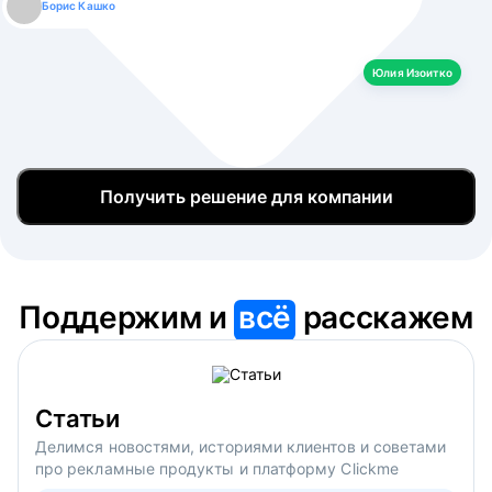
Борис Кашко
Юлия Изоитко
Александр Кулагин
Даниил Макаров
Екатерина Лазаренко
Юлия Изоитко
Получить решение для компании
Поддержим и
всё
расскажем
Статьи
Делимся новостями, историями клиентов и советами
про рекламные продукты и платформу Clickme