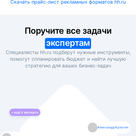
Скачать прайс-лист рекламных форматов hh.ru
Поручите все задачи
экспертам
Специалисты hh.ru подберут нужные инструменты,
помогут спланировать бюджет и найти лучшую
стратегию для ваших
бизнес-задач
+ ещё
4
эксперта
Екатерина Лазаренко
Александр Кулагин
Даниил Макаров
Борис Кашко
Юлия Изоитко