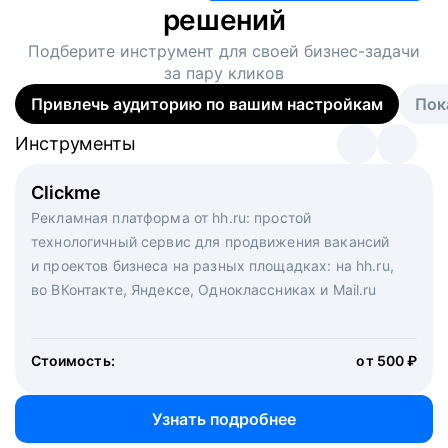
решений
Подберите инструмент для своей
бизнес-задачи
за пару кликов
Привлечь аудиторию по вашим настройкам
Пок
Инструменты
Инструменты
Инструменты
Виртуальный рекрутер
Clickme
Вакансия дня
Массовый подбор под ключ. Решите, сколько
Рекламная платформа от hh.ru: простой
Рекламный формат для вакансий на главной странице
кандидатов и когда вам нужно, и за дело возьмутся
технологичный сервис для продвижения вакансий
hh.ru. Увеличивает количество откликов
маркетологи, рекрутеры и проектные менеджеры
и проектов бизнеса на разных площадках: на hh.ru,
hh.ru с целым набором digital-инструментов
во ВКонтакте, Яндексе, Одноклассниках и Mail.ru
Стоимость:
от 200 000 ₽
Узнать подробнее
Стоимость:
от 500 ₽
Узнать подробнее
Узнать подробнее