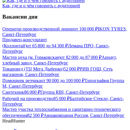
Как, где и о чём говорить с аудиторией
Вакансии дня
Оператор производственной линии
от
100 000
₽
IKON TYRES,
Санкт-Петербург
Продавец-консультант
(Коллонтай)
от
65 800
до
94 300
₽
Лемана ПРО, Санкт-
Петербург
Мастер цеха (м. Горьковская)
от
82 000
до
87 000
₽
Арнаут,
хлебный завод, Санкт-Петербург
Товаровед (ТЦ Мега Дыбенко)
52 000
₽
РИВ ГОШ, Сеть
магазинов, Санкт-Петербург
Помощник резчика
от
90 000
до
100 000
₽
Типография Группа
М, Санкт-Петербург
Сантехник
86 000
₽
Группа RBI, Санкт-Петербург
Рабочий на производство
85 000
₽
Балтийское Стекло, Санкт-
Петербург
Мастер участка теплоснабжения и санитарно-технического
обеспечения
82 500
₽
Авиакомпания Россия, Санкт-Петербург
HeadHunter