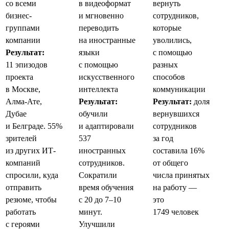
со всеми
в видеоформат
вернуть
бизнес-
и мгновенно
сотрудников,
группами
переводить
которые
компании
на иностранные
уволились,
Результат:
языки
с помощью
11 эпизодов
с помощью
разных
проекта
искусственного
способов
в Москве,
интеллекта
коммуникации
Алма-Ате,
Результат:
Результат:
доля
Дубае
обучили
вернувшихся
и Белграде. 55%
и адаптировали
сотрудников
зрителей
537
за год
из других ИТ-
иностранных
составила 16%
компаний
сотрудников.
от общего
спросили, куда
Сократили
числа принятых
отправить
время обучения
на работу —
резюме, чтобы
с 20 до 7–10
это
работать
минут.
1749 человек
с героями
Улучшили