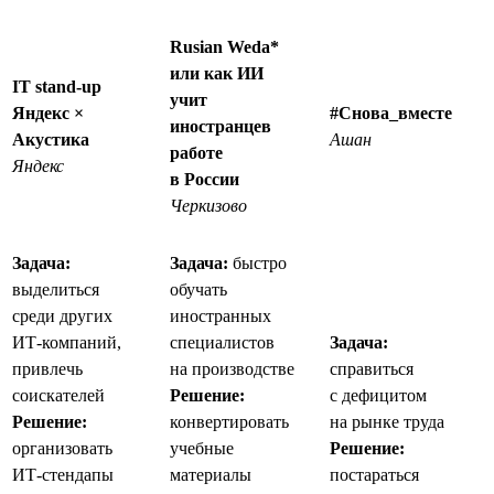
Rusian Weda*
или как ИИ
IT stand-up
учит
Яндекс ×
#Снова_вместе
иностранцев
Акустика
Ашан
работе
Яндекс
в России
Черкизово
Задача:
Задача:
быстро
выделиться
обучать
среди других
иностранных
ИТ-компаний,
специалистов
Задача:
привлечь
на производстве
справиться
соискателей
Решение:
с дефицитом
Решение:
конвертировать
на рынке труда
организовать
учебные
Решение:
ИТ-стендапы
материалы
постараться