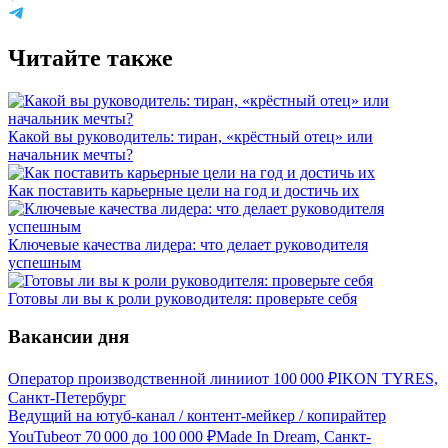
Читайте также
Какой вы руководитель: тиран, «крёстный отец» или
начальник мечты?
Как поставить карьерные цели на год и достичь их
Ключевые качества лидера: что делает руководителя
успешным
Готовы ли вы к роли руководителя: проверьте себя
Вакансии дня
Оператор производственной линии
от
100 000
₽
IKON TYRES,
Санкт-Петербург
Ведущий на ютуб-канал / контент-мейкер / копирайтер
YouTube
от
70 000
до
100 000
₽
Made In Dream, Санкт-