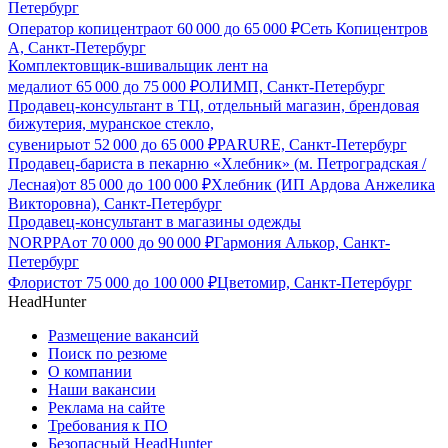
Петербург
Оператор копицентра
от
60 000
до
65 000
₽
Сеть Копицентров
А, Санкт-Петербург
Комплектовщик-вшивальщик лент на
медали
от
65 000
до
75 000
₽
ОЛИМП, Санкт-Петербург
Продавец-консультант в ТЦ, отдельный магазин, брендовая
бижутерия, муранское стекло,
сувениры
от
52 000
до
65 000
₽
PARURE, Санкт-Петербург
Продавец-бариста в пекарню «Хлебник» (м. Петроградская /
Лесная)
от
85 000
до
100 000
₽
Хлебник (ИП Ардова Анжелика
Викторовна), Санкт-Петербург
Продавец-консультант в магазины одежды
NORPPA
от
70 000
до
90 000
₽
Гармония Алькор, Санкт-
Петербург
Флорист
от
75 000
до
100 000
₽
Цветомир, Санкт-Петербург
HeadHunter
Размещение вакансий
Поиск по резюме
О компании
Наши вакансии
Реклама на сайте
Требования к ПО
Безопасный HeadHunter