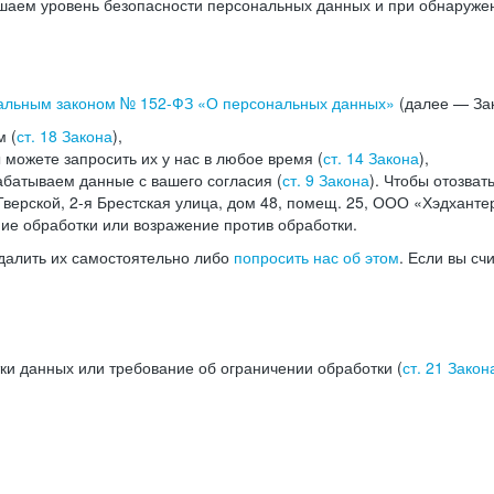
аем уровень безопасности персональных данных и при обнаружени
альным законом №
152-ФЗ
«О персональных данных»
(далее — Зак
м (
ст. 18 Закона
),
можете запросить их у нас в любое время (
ст. 14 Закона
),
абатываем данные с вашего согласия (
ст. 9 Закона
). Чтобы отозват
верской, 2-я Брестская улица, дом 48, помещ. 25, ООО «Хэдханте
ние обработки или возражение против обработки.
далить их самостоятельно либо
попросить нас об этом
. Если вы сч
ки данных или требование об ограничении обработки (
ст. 21 Закон