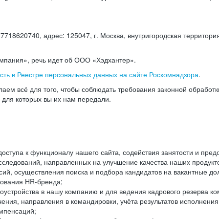
18620740, адрес: 125047, г. Москва, внутригородская территория
омпания», речь идет об ООО «Хэдхантер».
есть в Реестре персональных данных на сайте Роскомнадзора
.
аем всё для того, чтобы соблюдать требования законной обработ
, для которых вы их нам передали.
ступа к функционалу нашего сайта, содействия занятости и пред
следований, направленных на улучшение качества наших продуктов
ий, осуществления поиска и подбора кандидатов на вакантные дол
ования HR-бренда;
оустройства в нашу компанию и для ведения кадрового резерва ко
чения, направления в командировки, учёта результатов исполнени
омпенсаций;