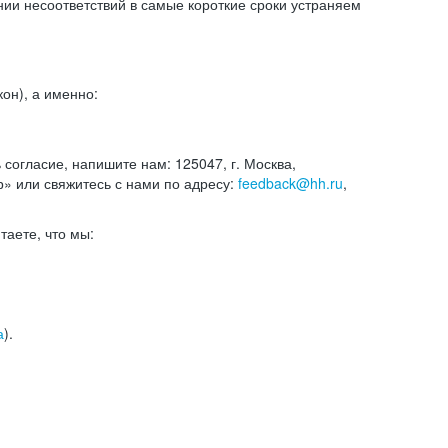
и несоответствий в самые короткие сроки устраняем
он), а именно:
ь согласие, напишите нам: 125047, г. Москва,
р» или свяжитесь с нами по адресу:
feedback@hh.ru
,
итаете, что мы:
а
).