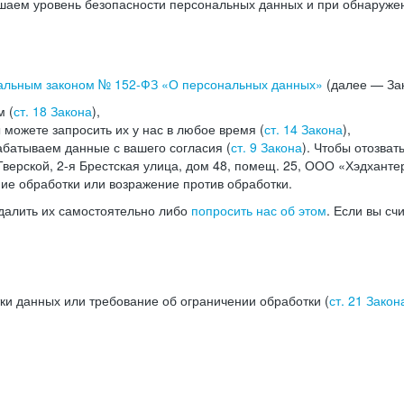
аем уровень безопасности персональных данных и при обнаружени
альным законом №
152-ФЗ
«О персональных данных»
(далее — Зак
м (
ст. 18 Закона
),
можете запросить их у нас в любое время (
ст. 14 Закона
),
абатываем данные с вашего согласия (
ст. 9 Закона
). Чтобы отозват
верской, 2-я Брестская улица, дом 48, помещ. 25, ООО «Хэдханте
ние обработки или возражение против обработки.
далить их самостоятельно либо
попросить нас об этом
. Если вы сч
ки данных или требование об ограничении обработки (
ст. 21 Закон