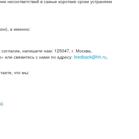
и несоответствий в самые короткие сроки устраняем
он), а именно:
ь согласие, напишите нам: 125047, г. Москва,
р» или свяжитесь с нами по адресу:
feedback@hh.ru
,
итаете, что мы:
а
).