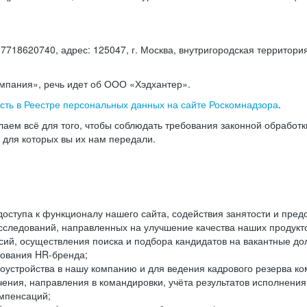
18620740, адрес: 125047, г. Москва, внутригородская территория
омпания», речь идет об ООО «Хэдхантер».
есть в Реестре персональных данных на сайте Роскомнадзора
.
аем всё для того, чтобы соблюдать требования законной обработ
, для которых вы их нам передали.
ступа к функционалу нашего сайта, содействия занятости и пред
следований, направленных на улучшение качества наших продуктов
ий, осуществления поиска и подбора кандидатов на вакантные дол
ования HR-бренда;
оустройства в нашу компанию и для ведения кадрового резерва ко
чения, направления в командировки, учёта результатов исполнени
омпенсаций;