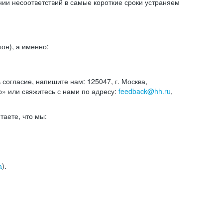
и несоответствий в самые короткие сроки устраняем
он), а именно:
ь согласие, напишите нам: 125047, г. Москва,
р» или свяжитесь с нами по адресу:
feedback@hh.ru
,
итаете, что мы:
а
).