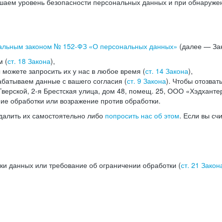
аем уровень безопасности персональных данных и при обнаружени
альным законом №
152-ФЗ
«О персональных данных»
(далее — Зак
м (
ст. 18 Закона
),
можете запросить их у нас в любое время (
ст. 14 Закона
),
абатываем данные с вашего согласия (
ст. 9 Закона
). Чтобы отозват
верской, 2-я Брестская улица, дом 48, помещ. 25, ООО «Хэдханте
ние обработки или возражение против обработки.
далить их самостоятельно либо
попросить нас об этом
. Если вы сч
ки данных или требование об ограничении обработки (
ст. 21 Закон