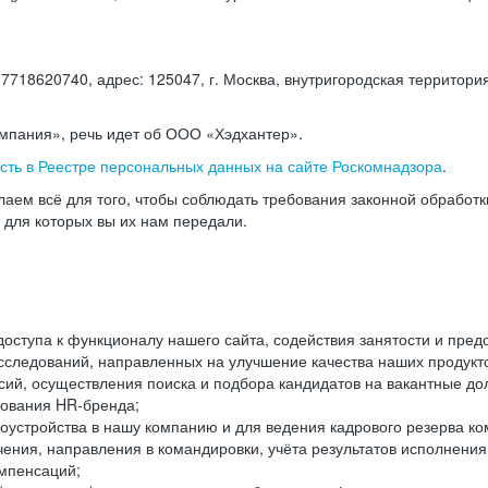
18620740, адрес: 125047, г. Москва, внутригородская территория
омпания», речь идет об ООО «Хэдхантер».
есть в Реестре персональных данных на сайте Роскомнадзора
.
аем всё для того, чтобы соблюдать требования законной обработ
, для которых вы их нам передали.
ступа к функционалу нашего сайта, содействия занятости и пред
следований, направленных на улучшение качества наших продуктов
ий, осуществления поиска и подбора кандидатов на вакантные дол
ования HR-бренда;
оустройства в нашу компанию и для ведения кадрового резерва ко
чения, направления в командировки, учёта результатов исполнени
омпенсаций;