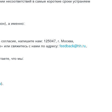
и несоответствий в самые короткие сроки устраняем
он), а именно:
ь согласие, напишите нам: 125047, г. Москва,
р» или свяжитесь с нами по адресу:
feedback@hh.ru
,
итаете, что мы:
а
).