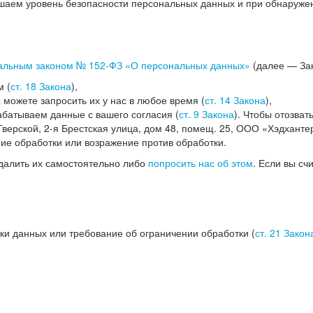
аем уровень безопасности персональных данных и при обнаружени
альным законом №
152-ФЗ
«О персональных данных»
(далее — Зак
м (
ст. 18 Закона
),
можете запросить их у нас в любое время (
ст. 14 Закона
),
абатываем данные с вашего согласия (
ст. 9 Закона
). Чтобы отозват
верской, 2-я Брестская улица, дом 48, помещ. 25, ООО «Хэдханте
ние обработки или возражение против обработки.
далить их самостоятельно либо
попросить нас об этом
. Если вы сч
ки данных или требование об ограничении обработки (
ст. 21 Закон