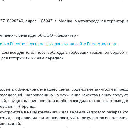
18620740, адрес: 125047, г. Москва, внутригородская территория
омпания», речь идет об ООО «Хэдхантер».
есть в Реестре персональных данных на сайте Роскомнадзора
.
аем всё для того, чтобы соблюдать требования законной обработ
, для которых вы их нам передали.
ступа к функционалу нашего сайта, содействия занятости и пред
следований, направленных на улучшение качества наших продуктов
ий, осуществления поиска и подбора кандидатов на вакантные дол
ования HR-бренда;
оустройства в нашу компанию и для ведения кадрового резерва ко
чения, направления в командировки, учёта результатов исполнени
омпенсаций;