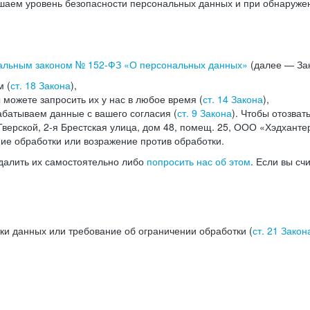
аем уровень безопасности персональных данных и при обнаружени
альным законом №
152-ФЗ
«О персональных данных»
(далее — Зак
м (
ст. 18 Закона
),
можете запросить их у нас в любое время (
ст. 14 Закона
),
абатываем данные с вашего согласия (
ст. 9 Закона
). Чтобы отозват
верской, 2-я Брестская улица, дом 48, помещ. 25, ООО «Хэдханте
ние обработки или возражение против обработки.
далить их самостоятельно либо
попросить нас об этом
. Если вы сч
ки данных или требование об ограничении обработки (
ст. 21 Закон