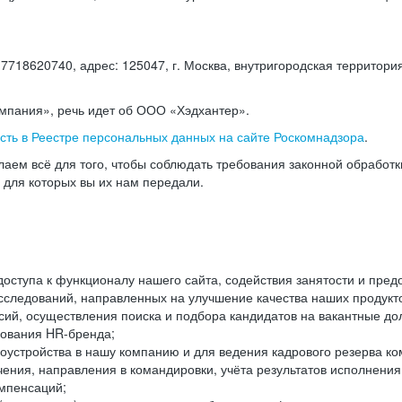
18620740, адрес: 125047, г. Москва, внутригородская территория
омпания», речь идет об ООО «Хэдхантер».
есть в Реестре персональных данных на сайте Роскомнадзора
.
аем всё для того, чтобы соблюдать требования законной обработ
, для которых вы их нам передали.
ступа к функционалу нашего сайта, содействия занятости и пред
следований, направленных на улучшение качества наших продуктов
ий, осуществления поиска и подбора кандидатов на вакантные дол
ования HR-бренда;
оустройства в нашу компанию и для ведения кадрового резерва ко
чения, направления в командировки, учёта результатов исполнени
омпенсаций;