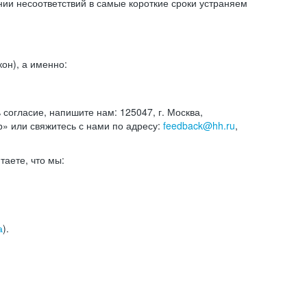
и несоответствий в самые короткие сроки устраняем
он), а именно:
ь согласие, напишите нам: 125047, г. Москва,
р» или свяжитесь с нами по адресу:
feedback@hh.ru
,
итаете, что мы:
а
).