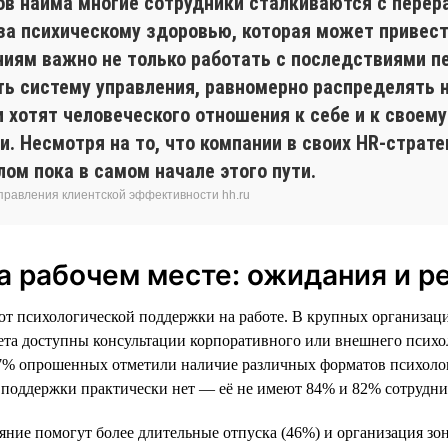
ов найма многие сотрудники сталкиваются с перер
оза психическому здоровью, которая может привес
ниям важно не только работать с последствиями п
ть систему управления, равномерно распределять 
 хотят человеческого отношения к себе и к своему
. Несмотря на то, что компании в своих HR-страте
ом пока в самом начале этого пути.
аправления клиентской эффективности hh.ru
 рабочем месте: ожидания и р
ют психологической поддержки на работе. В крупных организация
акета доступны консультации корпоративного или внешнего псих
57% опрошенных отметили наличие различных форматов психолог
й поддержки практически нет — её не имеют 84% и 82% сотрудни
яние помогут более длительные отпуска (46%) и организация зон