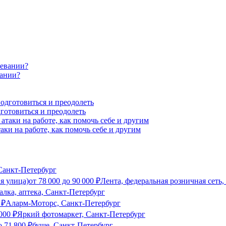
вании?
готовиться и преодолеть
аки на работе, как помочь себе и другим
анкт-Петербург
я улица)
от
78 000
до
90 000
₽
Лента, федеральная розничная сеть
лка, аптека, Санкт-Петербург
0
₽
Аларм-Моторс, Санкт-Петербург
000
₽
Яркий фотомаркет, Санкт-Петербург
о
71 800
₽
буше, Санкт-Петербург