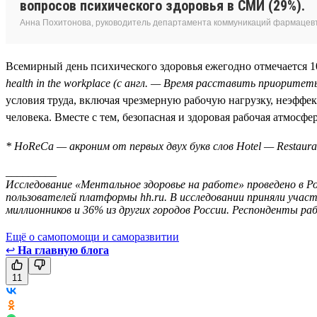
вопросов психического здоровья в СМИ (29%).
Анна Похитонова, руководитель департамента коммуникаций фармацевт
Всемирный день психического здоровья ежегодно отмечается 10
health in the workplace (с англ. — Время расставить приорите
условия труда, включая чрезмерную рабочую нагрузку, неэффе
человека. Вместе с тем, безопасная и здоровая рабочая атмосф
* HoReCa — акроним от первых двух букв слов Hotel — Restaur
_________
Исследование «Ментальное здоровье на работе» проведено в Ро
пользователей платформы hh.ru. В исследовании приняли участ
миллионников и 36% из других городов России. Респонденты ра
Ещё о самопомощи и саморазвитии
↩
На главную блога
11