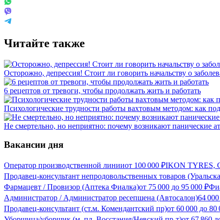
Читайте также
Осторожно, депрессия! Стоит ли говорить начальству о заболе
6 рецептов от тревоги, чтобы продолжать жить и работать
Психологические трудности работы вахтовым методом: как под
Не смертельно, но неприятно: почему возникают панические ат
Вакансии дня
Оператор производственной линии
от
100 000
₽
IKON TYRES, С
Продавец-консультант непродовольственных товаров (Уральска
Фармацевт / Провизор (Аптека Фиалка)
от
75 000
до
95 000
₽
Фиа
Администратор / Администратор ресепшена (Автосалон)
64 00
Продавец-консультант (ст.м. Комендантский пр)
от
60 000
до
80 
Уборщица/уборщик (м. пл. Восстания/Невский пр-т)
от
67 860
д