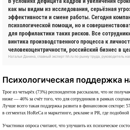
В условиях дефицита кадров и увеличения срок
как мы видим из исследования, серьёзная угр
эффективности и смене работы. Сегодня компа
психологической помощи, но и совершенствова
для профилактики таких рисков. Все сотрудники
винтика производственного процесса к личности
человекоцентричности, российский бизнес в цел
Наталья Данина, главный эксперт hh.ru по рынку труда, руководитель н
Психологическая поддержка на
Трое из четырёх (73%) респондентов рассказали, что не получа
ниже — 46% за счёт того, что для сотрудников в рамках соцп
Лучше всего такая поддержка развита в финансовом секторе: 
в сегментах HoReCa и маркетинге, рекламе и PR, где подобно
Участники опроса считают, что улучшить их психическое состо