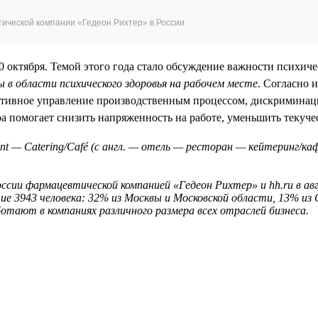
ической компании «Гедеон Рихтер» в России
 октября. Темой этого года стало обсуждение важности психиче
ты в области психического здоровья на рабочем месте
. Согласно 
ктивное управление производственным процессом, дискриминаци
ера помогает снизить напряженность на работе, уменьшить текуче
ant — Catering/Café (с англ. — отель — ресторан — кейтеринг/к
ссии фармацевтической компанией «Гедеон Рихтер» и hh.ru в ав
ие 3943 человека: 32% из Москвы и Московской области, 13% из
ботают в компаниях различного размера всех отраслей бизнеса.