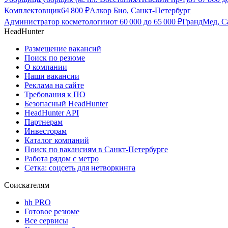
Комплектовщик
64 800
₽
Алкор Био, Санкт-Петербург
Администратор косметологии
от
60 000
до
65 000
₽
ГрандМед, С
HeadHunter
Размещение вакансий
Поиск по резюме
О компании
Наши вакансии
Реклама на сайте
Требования к ПО
Безопасный HeadHunter
HeadHunter API
Партнерам
Инвесторам
Каталог компаний
Поиск по вакансиям в Санкт-Петербурге
Работа рядом с метро
Сетка: соцсеть для нетворкинга
Соискателям
hh PRO
Готовое резюме
Все сервисы