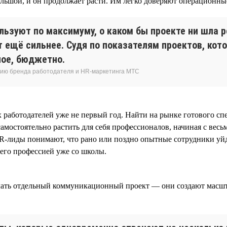
ьшой, и он продолжает расти. Им легко доверяют операционные
ьзуют по максимуму, о каком бы проекте ни шла р
т ещё сильнее. Судя по показателям проектов, кот
ное, бюджетно.
тию бренда работодателя и HR-маркетинга МТС
 работодателей уже не первый год. Найти на рынке готового сп
мостоятельно растить для себя профессионалов, начиная с весьм
HR-лиды понимают, что рано или поздно опытные сотрудники уйд
 его профессией уже со школы.
елать отдельный коммуникационный проект — они создают масшт