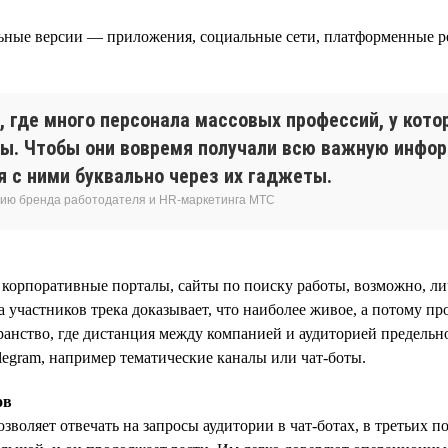
ные версии — приложения, социальные сети, платформенные ре
, где много персонала массовых профессий, у кото
цы. Чтобы они вовремя получали всю важную инфор
 с ними буквально через их гаджеты.
тию бренда работодателя и HR-маркетинга МТС
 корпоративные порталы, сайты по поиску работы, возможно, ли
участников трека доказывает, что наиболее живое, а потому пр
транство, где дистанция между компанией и аудиторией предель
egram, например тематические каналы или чат-боты.
ов
зволяет отвечать на запросы аудитории в чат-ботах, в третьих п