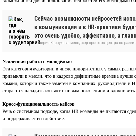
возможностей для использования нейросетей HR-командами бол
Сейчас возможности нейросетей испол
в коммуникации и в HR-практики буде
это очень удобно, эффективно, а глав
Валерия Карпухова, менеджер проектов центра по разви
Усиленная работа с молодёжью
Эта категория аудитории в числе приоритетных у самых разных
привыкли к мысли, что в кадрово дефицитные времена лучше са
команд, который также заметен в компаниях: руководители и 
стараются наладить контакт с новым поколением и вдохновить
Кросс-функциональность кейсов
Речь о системном подходе, когда HR-команды не пытаются сд
и поддерживает его действие.