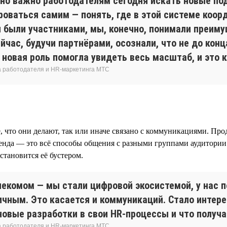
но важно работодателям сегодня искать новые под
оваться самим — понять, где в этой системе коорд
ы были участниками, мы, конечно, понимали преим
ейчас, будучи партнёрами, осознали, что не до ко
новая роль помогла увидеть весь масштаб, и это 
а работодателя и HR-маркетинга МТС
ё, что они делают, так или иначе связано с коммуникациями. Пр
енда — это всё способы общения с разными группами аудитории.
тановится её бустером.
лекомом — мы стали цифровой экосистемой, у нас 
ным. Это касается и коммуникаций. Стало интерес
новые разработки в свои HR-процессы и что получа
а работодателя и HR-маркетинга МТС