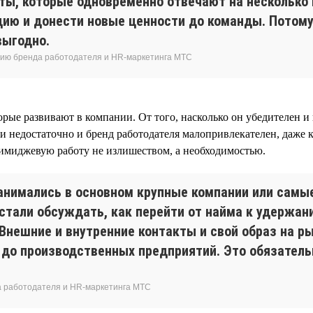
ы, которые одновременно отвечают на несколько 
ию и донести новые ценности до команды. Потому
выгодно.
тию бренда работодателя и HR-маркетинга МТС
ые развивают в компании. От того, насколько он убедителен и н
 недостаточно и бренд работодателя малопривлекателен, даже к
 имиджевую работу не излишеством, а необходимостью.
нимались в основном крупные компании или самые 
стали обсуждать, как перейти от найма к удержа
 Внешние и внутренние контакты и свой образ на 
 до производственных предприятий. Это обязательн
а работодателя и HR-маркетинга МТС