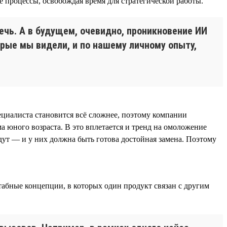
 процессы, освобождая время для стратегической работы.
ечь. А в будущем, очевидно, проникновение ИИ
орые мы видели, и по нашему личному опыту,
ециалиста становится всё сложнее, поэтому компании
а юного возраста. В это вплетается и тренд на омоложение
ут — и у них должна быть готова достойная замена. Поэтому
абные концепции, в которых один продукт связан с другим