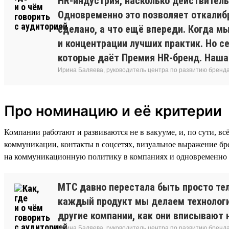
HR-индустрия, насколько действитель
Одновременно это позволяет откалибр
сделано, а что ещё впереди. Когда м
и концентрации лучших практик. Но с
которые даёт Премия HR-бренд. Наша 
Ирина Баляева, руководитель центра по развитию бренд
Про номинацию и её критерии
Компании работают и развиваются не в вакууме, и, по сути, вс
коммуникации, контакты в соцсетях, визуальное выражение бр
на коммуникационную политику в компаниях и одновременно с
МТС давно перестала быть просто те
каждый продукт мы делаем технологич
другие компании, как они вписывают 
Ирина Баляева, руководитель центра по развитию бренд