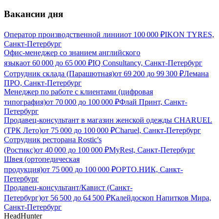
Вакансии дня
Оператор производственной линии
от
100 000
₽
IKON TYRES,
Санкт-Петербург
Офис-менеджер со знанием английского
языка
от
60 000
до
65 000
₽
IQ Consultancy, Санкт-Петербург
Сотрудник склада (Парашютная)
от
69 200
до
99 300
₽
Лемана
ПРО, Санкт-Петербург
Менеджер по работе с клиентами (цифровая
типография)
от
70 000
до
100 000
₽
Флай Принт, Санкт-
Петербург
Продавец-консультант в магазин женской одежды CHARUEL
(ТРК Лето)
от
75 000
до
100 000
₽
Charuel, Санкт-Петербург
Сотрудник ресторана Rostic's
(Ростикс)
от
40 000
до
100 000
₽
MyRest, Санкт-Петербург
Швея (ортопедическая
продукция)
от
75 000
до
100 000
₽
ОРТО.НИК, Санкт-
Петербург
Продавец-консультант/Кавист (Санкт-
Петербург)
от
56 500
до
64 500
₽
Калейдоскоп Напитков Мира,
Санкт-Петербург
HeadHunter