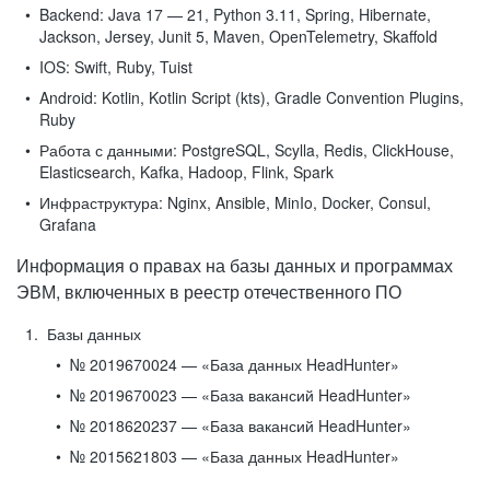
Backend:
Java 17 — 21, Python 3.11, Spring, Hibernate,
Jackson, Jersey, Junit 5, Maven, OpenTelemetry, Skaffold
IOS:
Swift, Ruby, Tuist
Android:
Kotlin, Kotlin Script (kts), Gradle Convention Plugins,
Ruby
Работа с данными:
PostgreSQL, Scylla, Redis, ClickHouse,
Elasticsearch, Kafka, Hadoop, Flink, Spark
Инфраструктура:
Nginx, Ansible, MinIo, Docker, Consul,
Grafana
Информация о правах на базы данных и программах
ЭВМ, включенных в реестр отечественного ПО
Базы данных
№ 2019670024 — «База данных HeadHunter»
№ 2019670023 — «База вакансий HeadHunter»
№ 2018620237 — «База вакансий HeadHunter»
№ 2015621803 — «База данных HeadHunter»