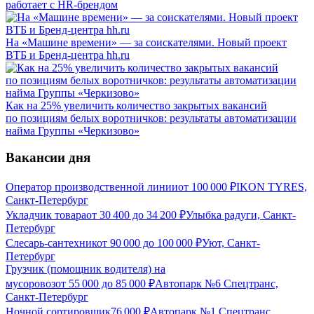
работает с HR-брендом
На «Машине времени» — за соискателями. Новый проект
ВТБ и Бренд-центра hh.ru
Как на 25% увеличить количество закрытых вакансий
по позициям белых воротничков: результаты автоматизации
найма Группы «Черкизово»
Вакансии дня
Оператор производственной линии
от
100 000
₽
IKON TYRES,
Санкт-Петербург
Укладчик товара
от
30 400
до
34 200
₽
Улыбка радуги, Санкт-
Петербург
Слесарь-сантехник
от
90 000
до
100 000
₽
Уют, Санкт-
Петербург
Грузчик (помощник водителя) на
мусоровоз
от
55 000
до
85 000
₽
Автопарк №6 Спецтранс,
Санкт-Петербург
Ночной сортировщик
76 000
₽
Автопарк №1 Спецтранс,