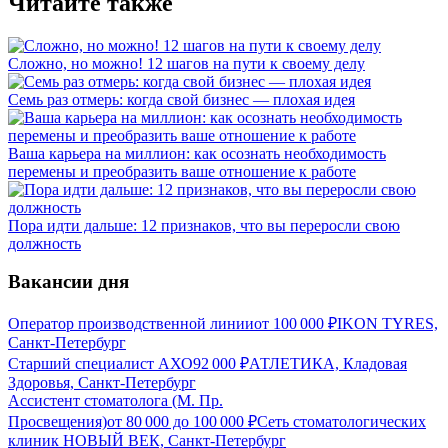
Читайте также
Сложно, но можно! 12 шагов на пути к своему делу
Семь раз отмерь: когда свой бизнес — плохая идея
Ваша карьера на миллион: как осознать необходимость
перемены и преобразить ваше отношение к работе
Пора идти дальше: 12 признаков, что вы переросли свою
должность
Вакансии дня
Оператор производственной линии
от
100 000
₽
IKON TYRES,
Санкт-Петербург
Старший специалист АХО
92 000
₽
АТЛЕТИКА, Кладовая
Здоровья, Санкт-Петербург
Ассистент стоматолога (М. Пр.
Просвещения)
от
80 000
до
100 000
₽
Сеть стоматологических
клиник НОВЫЙ ВЕК, Санкт-Петербург