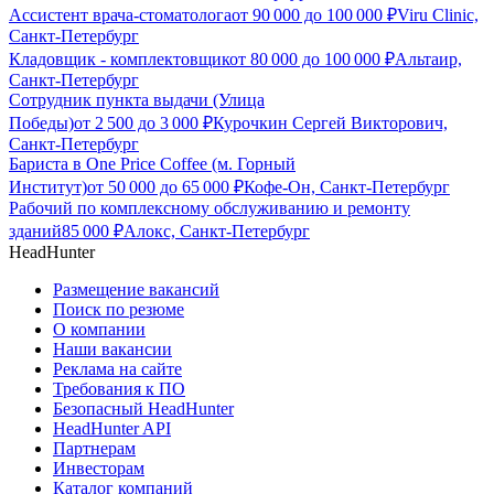
Ассистент врача-стоматолога
от
90 000
до
100 000
₽
Viru Clinic,
Санкт-Петербург
Кладовщик - комплектовщик
от
80 000
до
100 000
₽
Альтаир,
Санкт-Петербург
Сотрудник пункта выдачи (Улица
Победы)
от
2 500
до
3 000
₽
Курочкин Сергей Викторович,
Санкт-Петербург
Бариста в One Price Coffee (м. Горный
Институт)
от
50 000
до
65 000
₽
Кофе-Он, Санкт-Петербург
Рабочий по комплексному обслуживанию и ремонту
зданий
85 000
₽
Алокс, Санкт-Петербург
HeadHunter
Размещение вакансий
Поиск по резюме
О компании
Наши вакансии
Реклама на сайте
Требования к ПО
Безопасный HeadHunter
HeadHunter API
Партнерам
Инвесторам
Каталог компаний