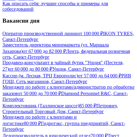
Как описать себя: лучшие способы и примеры для
собеседований
Вакансии дня
Оператор производственной линии
от
100 000
₽
IKON TYRES,
Санкт-Петербург
Заместитель директора минимаркета (ул. Маршала
Захарова)
от
67 000
до
82 000
₽
Лента, федеральная розничная
сеть, Санкт-Петербург
Продавец-консультант в чайный бутик "Унция" (Пестеля,
27)
от
60 000
до
80 000
₽
Унция, Санкт-Петербург
Кассир (м. Лесная, ТРЦ Европолис)
от
57 000
до
64 000
₽
РИВ
ГОШ, Сеть магазинов, Санкт-Петербург
Менеджер по работе с клиентами/администратор по обработке
заказов
от
50 000
до
70 000
₽
Diamond Personnel R&C, Санкт-
Петербург
Комплектовщик (Таллинское шоссе)
85 000
₽
Петрович,
Строительный Торговый Дом, Санкт-Петербург
Менеджер по работе с клиентами и
логистике
80 000
₽
Гидротэкс, группа предприятий, Санкт-
Петербург
Делопроизводитель в юридический отдел
70 000
₽
Трест