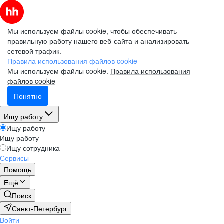
Мы используем файлы cookie, чтобы обеспечивать
правильную работу нашего веб-сайта и анализировать
сетевой трафик.
Электронная почта (рабочая)
Электронная почта (рабочая)
Электронная почта (рабочая)
Правила использования файлов cookie
Мы используем файлы cookie.
Правила использования
файлов cookie
Понятно
Фамилия
Фамилия
Фамилия
Стандарт
Ищу работу
Ищу работу
1 пост
Ищу работу
Имя
Имя
Имя
Ищу сотрудника
Сервисы
Оптимал
Помощь
Компания
Компания
Компания
Ещё
Серия из 2 постов (до и во время
Поиск
запуска)
Санкт-Петербург
Пролонгированный эффект
Подписаться на рассылку
Войти
Рассылка