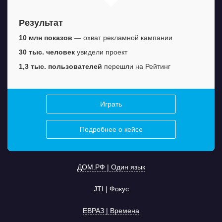
13 884
пользователя посетили страницу теста
Для участия в конкурсе необходимо поделиться
Вовлечение: легкая механика теста.
Спецпроект по целевой метрике отработал
в 4 раза
6 500
посетителей зашли на спецпроект
результатом в соцсетях — получилось 1469
лучше, чем прошлогодний.
1 802
человека перешли на страницу с вакансиями
Результат
Результат
50%
посетителей начали прохождение теста
репостов
14 519
пользователей посетили страницу спецпроекта.
+56%
аудитории прошли тест до конца
67%
участников прошли тест до конца
Низкая стоимость привлечения —
10 млн показов
— охват рекламной кампании
24 рубля за клик
—
В 2,8 раза
возросло количество участников,
говорит о высокой эффективности рекламной кампании.
Результат
30 тыс. человек
увидели проект
завершивших спецпроект.
1,3 тыс. пользователей
перешли на Рейтинг
12 542
пользователя посетили страницу теста
Результат
54%
пользователей перешли на вакансии компании
18 333
просмотра страницы
95%
пользователей прошли тест до конца
70%
пользователей остались на сайте
Играть
4 мин. 34 сек.
— среднее время прохождения
Подробнее о кейсе
Играть
Играть
Подробнее о кейсе
ДОМ.РФ | Один язык
Играть
Подробнее о кейсе
JTI | Фокус
Играть
Подробнее о кейсе
На одном языке с работодателем
ЕВРАЗ | Времена
Пройти тест
Подробнее о кейсе