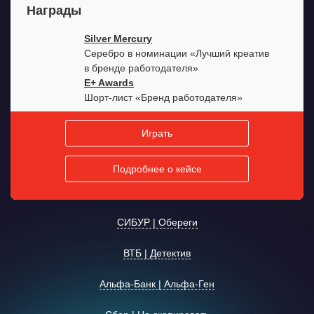
75%
начали прохождение теста
Результат
Награды
делиться через соцсети.
162 рекрутеров банка.
26 500
просмотров страницы теста
Результат: кем участники могли бы стать
40%
прошли тест повторно
23 500
кликов по рекламным баннерам
в «Росатоме» и факты об их «двойнике».
Создание иллюстраций в формате «было —
2 мин. 56 сек.
— среднее время прохождения
Silver Mercury
2 мин. 18 сек.
— среднее время прохождения
4 647
уникальных игроков
стало», верстка сайта.
Серебро в номинации «Лучший креатив
Результат
Баннеры на hh.ru, портал с вовлекающим
2 434
повторных переигрывания
в бренде работодателя»
Результат
контентом, призыв проголосовать и перейти
Продвижение с помощью инструментов hh.ru.
18 011
просмотров страницы
E+ Awards
на вакансии.
62%
начали прохождение теста
Шорт-лист «Бренд работодателя»
13 000
человек посетили сайт
72%
прошли тест до конца
1 527
участников совершили целевые действия
Играть
Результат
2 мин. 36 сек.
— среднее время прохождения
Результат
81%
соискателей начали прохождение теста
Подробнее о кейсе
50%
нажали на кнопки действий: голосование или
Играть
63%
прошли тест до конца
вакансии
2 мин. 13 сек.
— среднее время прохождения
Играть
3 232
кандидата перешли к вакансиям
Подробнее о кейсе
СИБУР | Обереги
2 мин. 42 сек.
— среднее время прохождения
Играть
Подробнее о кейсе
ВТБ | Детектив
Играть
Подробнее о кейсе
Обереги СИБУРа
Альфа-Банк | Альфа-Ген
Играть
Подробнее о кейсе
Офисный детектив