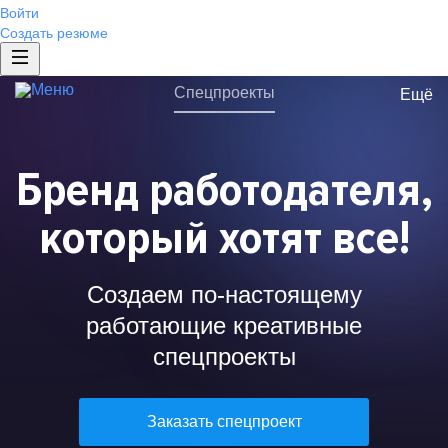
Войти
Отправить
Подписаться на рассылку
Создать резюме
Отправить
Нажимая на кнопку «Отправить», я даю
Эксклюзив
согласие на обработку персональных данных
Нажимая на кнопку «Отправить», я даю
Спецпроекты
Отправить
Ещё
и соглашаюсь с политикой
согласие на обработку персональных данных
Бренд работодателя
конфиденциальности
.
и соглашаюсь с политикой
Серия из 3 постов (до, во время
Нажимая на кнопку «Отправить», я даю
конфиденциальности
.
и после запуска)
Портфолио
согласие на обработку персональных данных
Бренд работодателя,
Пролонгированный эффект
и соглашаюсь с политикой
Разработка EVP
конфиденциальности
.
Наибольший охват
Исследование бренда
который хотят все!
Жизнь в компании
ИТ-проект
Создаем по-настоящему
Брендированная страница компании
работающие креативные
Брендированная вакансия
спецпроекты
Брендированные сниппеты
Отзывы от сотрудников
Заказать спецпроект
Рейтинг работодателей России