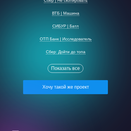
Сбер | Не скопировать
Подробнее о кейсе
Задача
Откройте в себе Альфа-Ген
Подробнее о кейсе
ВТБ | Машина
Пройти тест
Показать СИБУР как современного работодателя,
Задача
Скопировать невозможно!
подчеркнуть его сильные стороны и подвести
СИБУР | Батл
соискателей к голосованию в Рейтинге работодателей
Играть
Привлечь молодых специалистов и экспертов, а также
Подробнее о кейсе
Задача
Это ваша «Машина времени»!
ненавязчиво подвести к голосованию в Рейтинге
Решение
ОТП Банк | Исследователь
Пройти тест
работодателей
Показать, что работа в Альфе — это возможность влиять
Подробнее о кейсе
Задача
Музыкальный батл с Менделеевым
В основе механики — простой рандомайзер:
на мир вокруг, делая его ярче и дружелюбнее,
Решение
Сбер: Дойти до топа
Пройти тест
в несколько кликов пользователь получает
Подробнее о кейсе
в результате укрепить контакт с соискателями
Расширить знания аудитории о карьере и выстроить
Задача
виртуальный оберег от рабочих сложностей
Привет, исследователь!
Игра, где пользователь в роли офисного детектива
Альфа-Банк: Не симулируем​
эмоциональную связь с соискателями
Решение
Пройти тест
с коротким описанием и иллюстрацией.
говорит с коллегами, изучает улики, проверяет
Подробнее о кейсе
Показать все
Помогать соискателям распознавать свои сильные
Решение
Задача
информацию — каждый выбор влияет на ход дела
Дойти до топа за 90 секунд
Игровое интерактивное видео с живой
Звук: Послушайте
стороны и увереннее откликаться на вакансии ВТБ. Ведь
Для игры придумали более 80 оберегов.
Играть
и увлекательной картинкой
Отправили пользователей в мультивселенную
Подробнее о кейсе
здесь ждут каждого!
Напомнить об обновлённом бренде работодателя,
В коммуникации сделали ставку на юмор, иронию
Через офисные загадки проект показывает
Здесь не симулируют​
Задача
Хочу такой же проект
Сбера, где самое дорогое — люди
VK: Знакомство
закрепить в восприятии аудитории актуальное
и узнаваемые ситуации из повседневной работы.
корпоративную культуру компании и раскрывает
Решение
По ходу игры пользователь возвращает вселенную
В игру
Подробнее о кейсе
позиционирование и расширить знания людей
Выделиться среди конкурентов и вырастить свою
преимущества работы
к жизни и делает главные открытия об Альфе
В сюжете отсылки к преимуществам компании
Послушайте, это Звук!​
Через обереги ненавязчиво показали сильные
Задача
Игроки становятся сотрудниками банка
МегаФон: МегаГонка
о компании
привлекательность на рынке труда
и философии команды
стороны СИБУРа. «Амулет для долгих лет»
Съёмки в офисах и отделениях банка создают
В игру
Для аутентичности и эффекта присутствия — две
и отправляются в будущее, чтобы проявить свои
Подробнее о кейсе
Погрузить соискателей в культуру Сбера и подчеркнуть,
Решение
Задача
Решение
Знакомьтесь, VK Team!​
символизирует расширенный ДМС и заботу
эффект присутствия — соискатели могут увидеть
реальности: материальная и дополненная
Создали целую легенду с образами героев,
качества и узнать, какие способности оценит
QIWI: Птичка
что в компании ценят и поддерживают инициативы
о здоровье, «Денежная свеча "Премиальная
рабочую среду и почувствовать атмосферу
Пройти тест
Вовлечь аудиторию, рассказав о карьерных треках и дав
нарисовали анимацию — всё это в стиле
работодатель
Три отдельные игры, выстроенные вокруг
Виртуальная экспедиция вглубь компании
Подробнее о кейсе
сотрудников.
Задача
кобра"» — достойную зарплату с бонусами.
МегаГонка за соискателями
компании
возможность примерить их на себя, а также отточить
компании
взаимодействия с диджитал-воплощением
в формате викторины
ВТБ: Батарейки​
Подчеркнуть сильные стороны игрока, которые
Решение
позиционирование на рынке труда.
Пройти тест
Расширить команду разными специалистами и создать