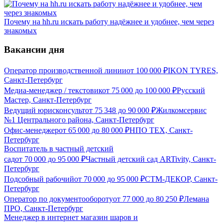
Почему на hh.ru искать работу надёжнее и удобнее, чем через
знакомых
Вакансии дня
Оператор производственной линии
от
100 000
₽
IKON TYRES,
Санкт-Петербург
Медиа-менеджер / текстовик
от
75 000
до
100 000
₽
Русский
Мастер, Санкт-Петербург
Ведущий юрисконсульт
от
75 348
до
90 000
₽
Жилкомсервис
№1 Центрального района, Санкт-Петербург
Офис-менеджер
от
65 000
до
80 000
₽
НПО ТЕХ, Санкт-
Петербург
Воспитатель в частный детский
сад
от
70 000
до
95 000
₽
Частный детский сад ARTivity, Санкт-
Петербург
Подсобный рабочий
от
70 000
до
95 000
₽
СТМ-ДЕКОР, Санкт-
Петербург
Оператор по документообороту
от
77 000
до
80 250
₽
Лемана
ПРО, Санкт-Петербург
Менеджер в интернет магазин шаров и