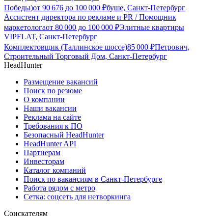
Победы)
от
90 676
до
100 000
₽
буше, Санкт-Петербург
Ассистент директора по рекламе и PR / Помощник
маркетолога
от
80 000
до
100 000
₽
Элитные квартиры
VIPFLAT, Санкт-Петербург
Комплектовщик (Таллинское шоссе)
85 000
₽
Петрович,
Строительный Торговый Дом, Санкт-Петербург
HeadHunter
Размещение вакансий
Поиск по резюме
О компании
Наши вакансии
Реклама на сайте
Требования к ПО
Безопасный HeadHunter
HeadHunter API
Партнерам
Инвесторам
Каталог компаний
Поиск по вакансиям в Санкт-Петербурге
Работа рядом с метро
Сетка: соцсеть для нетворкинга
Соискателям