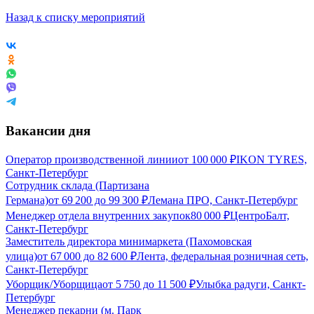
Назад к списку мероприятий
Вакансии дня
Оператор производственной линии
от
100 000
₽
IKON TYRES,
Санкт-Петербург
Сотрудник склада (Партизана
Германа)
от
69 200
до
99 300
₽
Лемана ПРО, Санкт-Петербург
Менеджер отдела внутренних закупок
80 000
₽
ЦентроБалт,
Санкт-Петербург
Заместитель директора минимаркета (Пахомовская
улица)
от
67 000
до
82 600
₽
Лента, федеральная розничная сеть,
Санкт-Петербург
Уборщик/Уборщица
от
5 750
до
11 500
₽
Улыбка радуги, Санкт-
Петербург
Менеджер пекарни (м. Парк