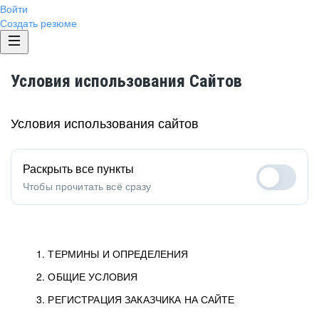
Войти
Создать резюме
Условия использования Сайтов
Условия использования сайтов
Раскрыть все пункты
Чтобы прочитать всё сразу
1. ТЕРМИНЫ И ОПРЕДЕЛЕНИЯ
2. ОБЩИЕ УСЛОВИЯ
1.1. Хэдхантер
исполнитель, юридическое
лицо ООО «Хэдхантер», ИНН
Условия определяют отношения между Заказчиками,
3. РЕГИСТРАЦИЯ ЗАКАЗЧИКА НА САЙТЕ
7718620740, адрес: 125047,
Пользователями и Хэдхантер.