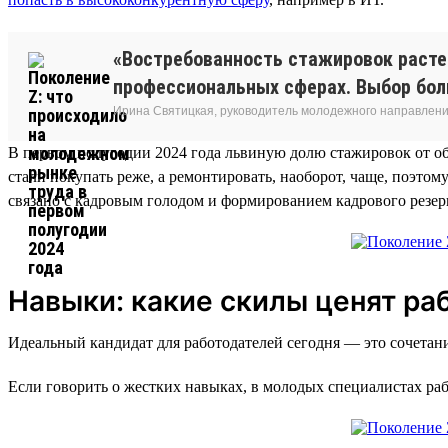
«Востребованность стажировок растет
профессиональных сферах. Выбор бол
Ирина Святицкая, руководитель молодежного направления
В первом полугодии 2024 года львиную долю стажировок от о
стали покупать реже, а ремонтировать, наоборот, чаще, поэто
связано с кадровым голодом и формированием кадрового резер
Навыки: какие скилы ценят ра
Идеальный кандидат для работодателей сегодня — это сочетан
Если говорить о жестких навыках, в молодых специалистах раб