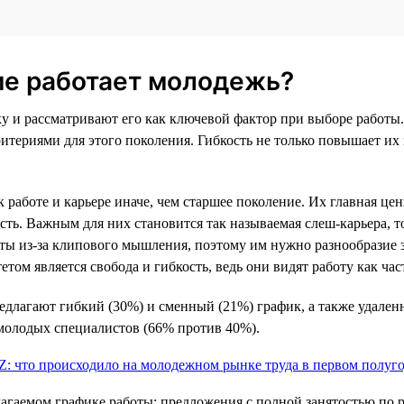
ме работает молодежь?
 и рассматривают его как ключевой фактор при выборе работы.
итериями для этого поколения. Гибкость не только повышает их
работе и карьере иначе, чем старшее поколение. Их главная цен
сть. Важным для них становится так называемая слеш-карьера, то
оты из-за клипового мышления, поэтому им нужно разнообразие з
м является свобода и гибкость, ведь они видят работу как част
едлагают гибкий (30%) и сменный (21%) график, а также удаленн
 молодых специалистов (66% против 40%).
агаемом графике работы: предложения с полной занятостью по р