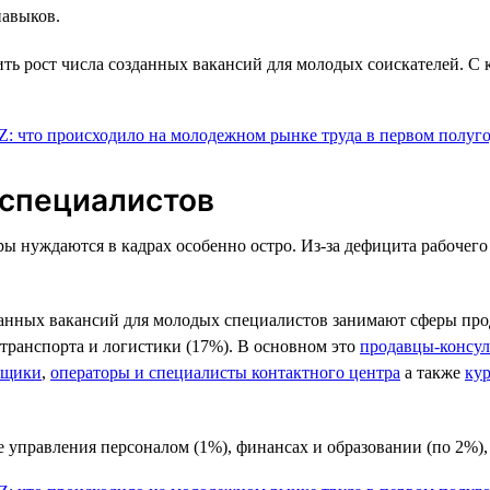
навыков.
тить рост числа созданных вакансий для молодых соискателей. 
 специалистов
 нуждаются в кадрах особенно остро. Из-за дефицита рабочего 
данных вакансий для молодых специалистов занимают сферы про
 транспорта и логистики (17%). В основном это
продавцы-консул
вщики
,
операторы и специалисты контактного центра
а также
ку
управления персоналом (1%), финансах и образовании (по 2%), 