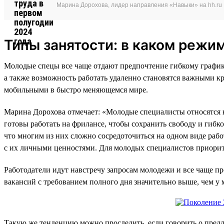
Марина Дорохова, лидер направления «Навыки» на hh.ru
Типы занятости: в каком режи
Молодые спецы все чаще отдают предпочтение гибкому графику
а также возможность работать удаленно становятся важными кр
мобильными в быстро меняющемся мире.
Марина Дорохова отмечает: «Молодые специалисты относятся к 
готовы работать на фрилансе, чтобы сохранить свободу и гибко
что многим из них сложно сосредоточиться на одном виде раб
с их личными ценностями. Для молодых специалистов приоритето
Работодатели идут навстречу запросам молодежи и все чаще пр
вакансий с требованием полного дня значительно выше, чем у
Такую же тенденцию можно проследить, если говорить о предл