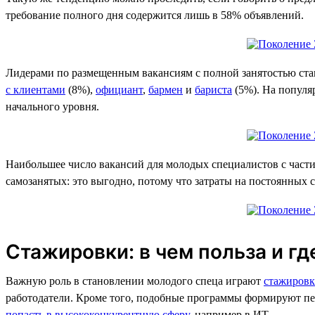
требование полного дня содержится лишь в 58% объявлений.
Лидерами по размещенным вакансиям с полной занятостью ст
с клиентами
(8%),
официант
,
бармен
и
бариста
(5%). На популя
начального уровня.
Наибольшее число вакансий для молодых специалистов с част
самозанятых: это выгодно, потому что затраты на постоянных
Стажировки: в чем польза и гд
Важную роль в становлении молодого спеца играют
стажиров
работодатели. Кроме того, подобные программы формируют пе
попасть в высококонкурентную сферу
, например в ИТ.