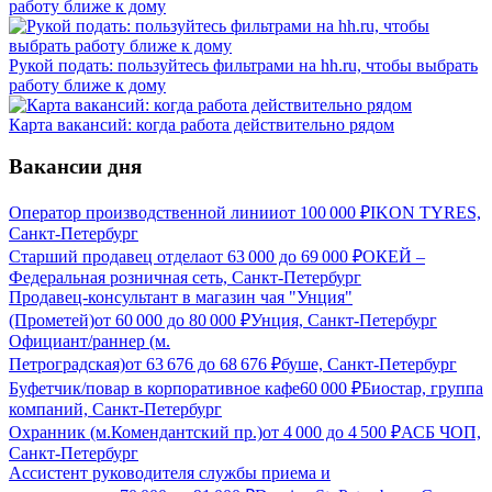
работу ближе к дому
Рукой подать: пользуйтесь фильтрами на hh.ru, чтобы выбрать
работу ближе к дому
Карта вакансий: когда работа действительно рядом
Вакансии дня
Оператор производственной линии
от
100 000
₽
IKON TYRES,
Санкт-Петербург
Старший продавец отдела
от
63 000
до
69 000
₽
ОКЕЙ –
Федеральная розничная сеть, Санкт-Петербург
Продавец-консультант в магазин чая "Унция"
(Прометей)
от
60 000
до
80 000
₽
Унция, Санкт-Петербург
Официант/раннер (м.
Петроградская)
от
63 676
до
68 676
₽
буше, Санкт-Петербург
Буфетчик/повар в корпоративное кафе
60 000
₽
Биостар, группа
компаний, Санкт-Петербург
Охранник (м.Комендантский пр.)
от
4 000
до
4 500
₽
АСБ ЧОП,
Санкт-Петербург
Ассистент руководителя службы приема и