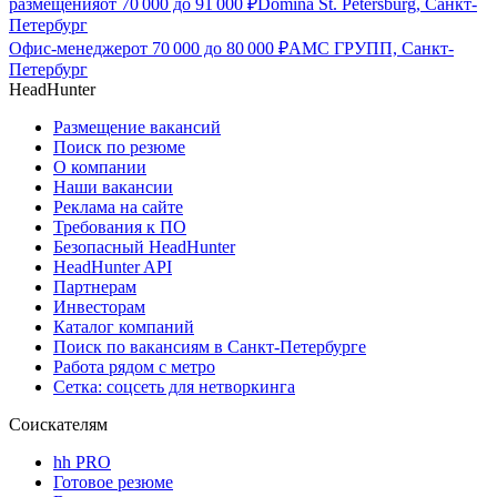
размещения
от
70 000
до
91 000
₽
Domina St. Petersburg, Санкт-
Петербург
Офис-менеджер
от
70 000
до
80 000
₽
АМС ГРУПП, Санкт-
Петербург
HeadHunter
Размещение вакансий
Поиск по резюме
О компании
Наши вакансии
Реклама на сайте
Требования к ПО
Безопасный HeadHunter
HeadHunter API
Партнерам
Инвесторам
Каталог компаний
Поиск по вакансиям в Санкт-Петербурге
Работа рядом с метро
Сетка: соцсеть для нетворкинга
Соискателям
hh PRO
Готовое резюме