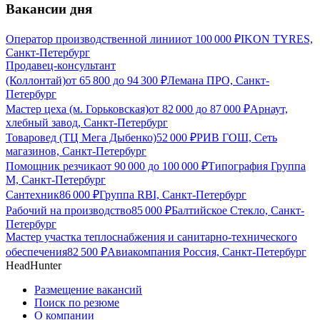
Вакансии дня
Оператор производственной линии
от
100 000
₽
IKON TYRES,
Санкт-Петербург
Продавец-консультант
(Коллонтай)
от
65 800
до
94 300
₽
Лемана ПРО, Санкт-
Петербург
Мастер цеха (м. Горьковская)
от
82 000
до
87 000
₽
Арнаут,
хлебный завод, Санкт-Петербург
Товаровед (ТЦ Мега Дыбенко)
52 000
₽
РИВ ГОШ, Сеть
магазинов, Санкт-Петербург
Помощник резчика
от
90 000
до
100 000
₽
Типография Группа
М, Санкт-Петербург
Сантехник
86 000
₽
Группа RBI, Санкт-Петербург
Рабочий на производство
85 000
₽
Балтийское Стекло, Санкт-
Петербург
Мастер участка теплоснабжения и санитарно-технического
обеспечения
82 500
₽
Авиакомпания Россия, Санкт-Петербург
HeadHunter
Размещение вакансий
Поиск по резюме
О компании