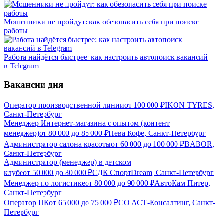
Мошенники не пройдут: как обезопасить себя при поиске
работы
Работа найдётся быстрее: как настроить автопоиск вакансий
в Telegram
Вакансии дня
Оператор производственной линии
от
100 000
₽
IKON TYRES,
Санкт-Петербург
Менеджер Интернет-магазина с опытом (контент
менеджер)
от
80 000
до
85 000
₽
Нева Кофе, Санкт-Петербург
Администратор салона красоты
от
60 000
до
100 000
₽
BABOR,
Санкт-Петербург
Администратор (менеджер) в детском
клубе
от
50 000
до
80 000
₽
СДК СпортDream, Санкт-Петербург
Менеджер по логистике
от
80 000
до
90 000
₽
АвтоКам Питер,
Санкт-Петербург
Оператор ПК
от
65 000
до
75 000
₽
СО АСТ-Консалтинг, Санкт-
Петербург