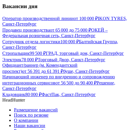
Вакансии дня
Оператор производственной линии
от
100 000
₽
IKON TYRES,
Санкт-Петербург
Продавец производства
от
65 000
до
75 000
₽
ОКЕЙ –
Федеральная розничная сеть, Санкт-Петербург
Сотрудник отдела логистики
100 000
₽
Балтийская Группа,
Санкт-Петербург
Стропальщик
99 500
₽
ГРАД, торговый дом, Санкт-Петербург
Электрик
78 000
₽
Торговый Двор, Санкт-Петербург
Официант/раннер (м. Комендантский
проспект)
от
56 391
до
61 391
₽
буше, Санкт-Петербург
Начинающий инженер по внедрению и сопровождению
интеграционных сервисов
от
56 500
до
90 400
₽
Решение,
Санкт-Петербург
Кладовщик
80 000
₽
ФастПак, Санкт-Петербург
HeadHunter
Размещение вакансий
Поиск по резюме
О компании
Наши вакансии