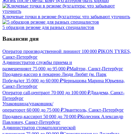
Жизнь после сметы: кому бухгалтером быть хорошо
Ключевые точки в резюме бухгалтера: что забывают уточнить
5 образцов резюме для разных специалистов
Вакансии дня
Оператор производственной линии
от
100 000
₽
IKON TYRES,
Санкт-Петербург
Администратор службы приема и
размещения
от
75 000
до
95 000
₽
Майтри, Санкт-Петербург
Продавец-кассир в пекарню Люди Любят (м. Парк
Победы)
от
35 000
до
60 000
₽
Чернышова Марина Юрьевна,
Санкт-Петербург
Оператор call-центра
от
70 000
до
100 000
₽
Диадема, Санкт-
Петербург
Упаковщица/упаковщик/
оператор
от
60 000
до
75 000
₽
Эвантюэль, Санкт-Петербург
Продавец-кассир
от
50 000
до
70 000
₽
Колесник Александр
Павлович, Санкт-Петербург
Администратор стоматологической
клиники
от
75 000
до
90 000
₽
Стоматология на Джамбула,