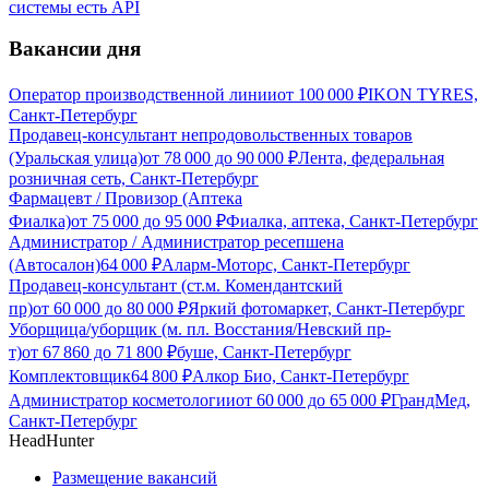
системы есть API
Вакансии дня
Оператор производственной линии
от
100 000
₽
IKON TYRES,
Санкт-Петербург
Продавец-консультант непродовольственных товаров
(Уральская улица)
от
78 000
до
90 000
₽
Лента, федеральная
розничная сеть, Санкт-Петербург
Фармацевт / Провизор (Аптека
Фиалка)
от
75 000
до
95 000
₽
Фиалка, аптека, Санкт-Петербург
Администратор / Администратор ресепшена
(Автосалон)
64 000
₽
Аларм-Моторс, Санкт-Петербург
Продавец-консультант (ст.м. Комендантский
пр)
от
60 000
до
80 000
₽
Яркий фотомаркет, Санкт-Петербург
Уборщица/уборщик (м. пл. Восстания/Невский пр-
т)
от
67 860
до
71 800
₽
буше, Санкт-Петербург
Комплектовщик
64 800
₽
Алкор Био, Санкт-Петербург
Администратор косметологии
от
60 000
до
65 000
₽
ГрандМед,
Санкт-Петербург
HeadHunter
Размещение вакансий