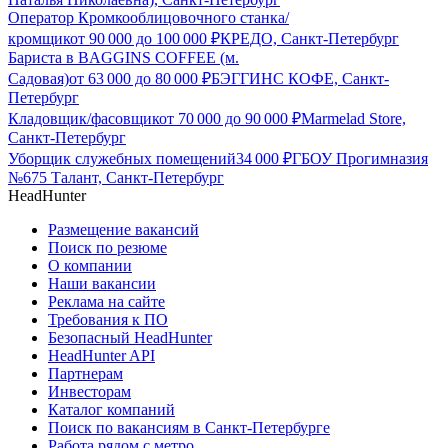
Оператор Кромкооблицовочного станка/
кромщик
от
90 000
до
100 000
₽
КРЕДО, Санкт-Петербург
Бариста в BAGGINS COFFEE (м.
Садовая)
от
63 000
до
80 000
₽
БЭГГИНС КОФЕ, Санкт-
Петербург
Кладовщик/фасовщик
от
70 000
до
90 000
₽
Marmelad Store,
Санкт-Петербург
Уборщик служебных помещений
34 000
₽
ГБОУ Прогимназия
№675 Талант, Санкт-Петербург
HeadHunter
Размещение вакансий
Поиск по резюме
О компании
Наши вакансии
Реклама на сайте
Требования к ПО
Безопасный HeadHunter
HeadHunter API
Партнерам
Инвесторам
Каталог компаний
Поиск по вакансиям в Санкт-Петербурге
Работа рядом с метро