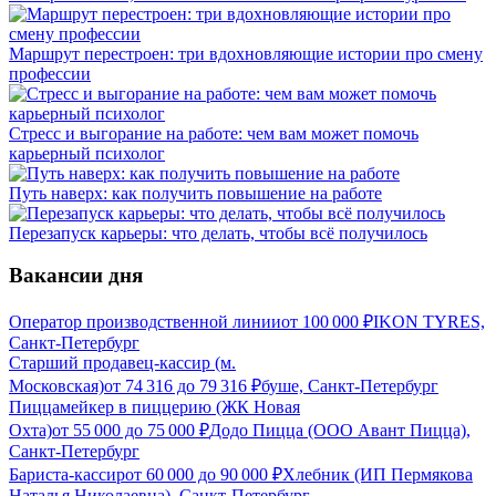
Маршрут перестроен: три вдохновляющие истории про смену
профессии
Стресс и выгорание на работе: чем вам может помочь
карьерный психолог
Путь наверх: как получить повышение на работе
Перезапуск карьеры: что делать, чтобы всё получилось
Вакансии дня
Оператор производственной линии
от
100 000
₽
IKON TYRES,
Санкт-Петербург
Старший продавец-кассир (м.
Московская)
от
74 316
до
79 316
₽
буше, Санкт-Петербург
Пиццамейкер в пиццерию (ЖК Новая
Охта)
от
55 000
до
75 000
₽
Додо Пицца (ООО Авант Пицца),
Санкт-Петербург
Бариста-кассир
от
60 000
до
90 000
₽
Хлебник (ИП Пермякова
Наталья Николаевна), Санкт-Петербург