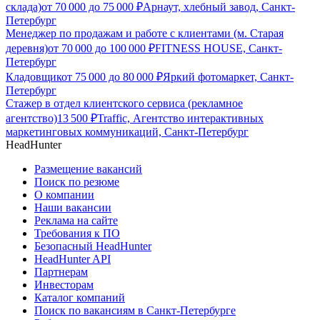
склада)
от
70 000
до
75 000
₽
Арнаут, хлебный завод, Санкт-
Петербург
Менеджер по продажам и работе с клиентами (м. Старая
деревня)
от
70 000
до
100 000
₽
FITNESS HOUSE, Санкт-
Петербург
Кладовщик
от
75 000
до
80 000
₽
Яркий фотомаркет, Санкт-
Петербург
Стажер в отдел клиентского сервиса (рекламное
агентство)
13 500
₽
Traffic, Агентство интерактивных
маркетинговых коммуникаций, Санкт-Петербург
HeadHunter
Размещение вакансий
Поиск по резюме
О компании
Наши вакансии
Реклама на сайте
Требования к ПО
Безопасный HeadHunter
HeadHunter API
Партнерам
Инвесторам
Каталог компаний
Поиск по вакансиям в Санкт-Петербурге