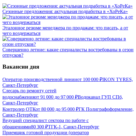
Сезонные предложения: актуальная подработка в «ХоРеКа»
Эталонное резюме менеджера по продажам: что писать, а от
чего воздержаться
Совершенно летние: какие специалисты востребованы в сезон
отпусков?
Вакансии дня
Оператор производственной линии
от
100 000
₽
IKON TYRES,
Санкт-Петербург
Слесарь по ремонту сетей
водоснабжения
от
91 000
до
97 000
₽
Водоканал ГУП СПб,
Санкт-Петербург
Контролер ОТК
от
80 000
до
95 000
₽
ГК Полиграфоформление,
Санкт-Петербург
Ведущий специалист сектора по работе с
обращениями
80 300
₽
ТГК-1, Санкт-Петербург
Приемщик готовой продукции (оператор