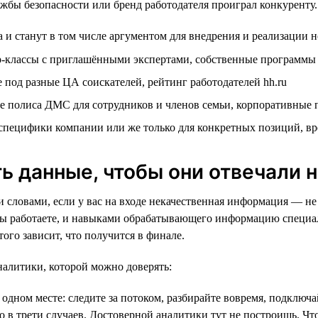
ужбы безопасности или бренд работодателя проиграл конкуренту.
 и станут в том числе аргументом для внедрения и реализации 
р-классы с приглашёнными экспертами, собственные программы
 под разные ЦА соискателей, рейтинг работодателей hh.ru
ие полиса ДМС для сотрудников и членов семьи, корпоративные
м специфики компании или же только для конкретных позиций, в
ть данные, чтобы они отвечали 
и словами, если у вас на входе некачественная информация — н
вы работаете, и навыками обрабатывающего информацию специал
ого зависит, что получится в финале.
налитики, которой можно доверять:
 одном месте: следите за потоком, разбирайте вовремя, подключ
о в трети случаев. Достоверной аналитики тут не построишь. Чт