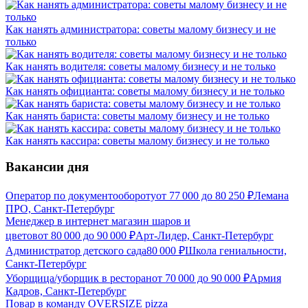
Как нанять администратора: советы малому бизнесу и не
только
Как нанять водителя: советы малому бизнесу и не только
Как нанять официанта: советы малому бизнесу и не только
Как нанять бариста: советы малому бизнесу и не только
Как нанять кассира: советы малому бизнесу и не только
Вакансии дня
Оператор по документообороту
от
77 000
до
80 250
₽
Лемана
ПРО, Санкт-Петербург
Менеджер в интернет магазин шаров и
цветов
от
80 000
до
90 000
₽
Арт-Лидер, Санкт-Петербург
Администратор детского сада
80 000
₽
Школа гениальности,
Санкт-Петербург
Уборщица/уборщик в ресторан
от
70 000
до
90 000
₽
Армия
Кадров, Санкт-Петербург
Повар в команду OVERSIZE pizza