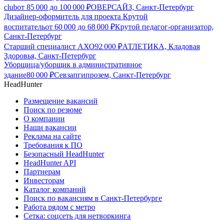
club
от
85 000
до
100 000
₽
ОВЕРСАЙЗ, Санкт-Петербург
Дизайнер-оформитель для проекта Крутой
воспитатель
от
60 000
до
68 000
₽
Крутой педагог-организатор,
Санкт-Петербург
Старший специалист АХО
92 000
₽
АТЛЕТИКА, Кладовая
Здоровья, Санкт-Петербург
Уборщица/уборщик в административное
здание
80 000
₽
Севзапгипрозем, Санкт-Петербург
HeadHunter
Размещение вакансий
Поиск по резюме
О компании
Наши вакансии
Реклама на сайте
Требования к ПО
Безопасный HeadHunter
HeadHunter API
Партнерам
Инвесторам
Каталог компаний
Поиск по вакансиям в Санкт-Петербурге
Работа рядом с метро
Сетка: соцсеть для нетворкинга