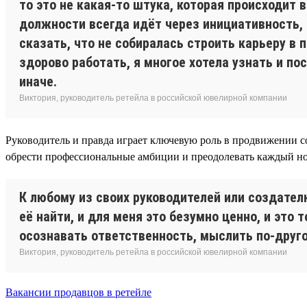
то это не какая-то штука, которая происходит 
должности всегда идёт через инициативность, в
сказать, что не собиралась строить карьеру в 
здорово работать, я многое хотела узнать и п
иначе.
Виктория, руководитель ретейла в российской ювелирной компании
Руководитель и правда играет ключевую роль в продвижении со
обрести профессиональные амбиции и преодолевать каждый новы
К любому из своих руководителей или создател
её найти, и для меня это безумно ценно, и это
осознавать ответственность, мыслить по-друго
Виктория, руководитель ретейла в российской ювелирной компании
Вакансии продавцов в ретейле