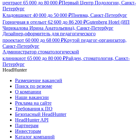
центра
от
65 000
до
80 000
₽
Первый Центр Подологии, Санкт-
Петербург
Кладовщик
от
40 000
до
50 000
₽
Пневма, Санкт-Петербург
Горничная в отель
от
62 600
до
86 200
₽
Gutenberg Hotel (ИП
Чирикалова Ирина Анатольевна), Санкт-Петербург
Дизайнер-оформитель для педагогического
проекта
от
60 000
до
68 000
₽
Крутой педагог-организатор,
Санкт-Петербург
Администратор стоматологической
клиники
от
65 000
до
80 000
₽
Райден, стоматология, Санкт-
Петербург
HeadHunter
Размещение вакансий
Поиск по резюме
О компании
Наши вакансии
Реклама на сайте
Требования к ПО
Безопасный HeadHunter
HeadHunter API
Партнерам
Инвесторам
Каталог компаний