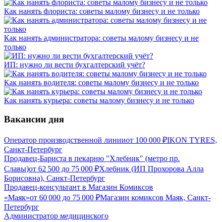
Как нанять флориста: советы малому бизнесу и не только
Как нанять администратора: советы малому бизнесу и не
только
ИП: нужно ли вести бухгалтерский учёт?
Как нанять водителя: советы малому бизнесу и не только
Как нанять курьера: советы малому бизнесу и не только
Вакансии дня
Оператор производственной линии
от
100 000
₽
IKON TYRES,
Санкт-Петербург
Продавец-Бариста в пекарню "Хлебник" (метро пр.
Славы)
от
62 500
до
75 000
₽
Хлебник (ИП Прохорова Алла
Борисовна), Санкт-Петербург
Продавец-консультант в Магазин Комиксов
«Маяк»
от
60 000
до
75 000
₽
Магазин комиксов Маяк, Санкт-
Петербург
Администратор медицинского