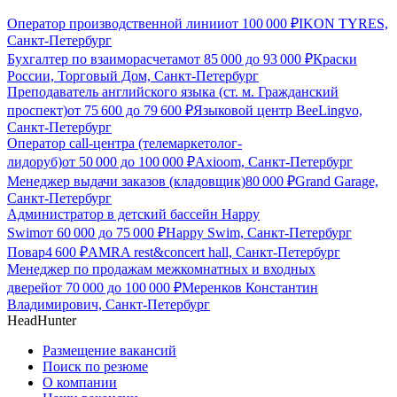
Оператор производственной линии
от
100 000
₽
IKON TYRES,
Санкт-Петербург
Бухгалтер по взаиморасчетам
от
85 000
до
93 000
₽
Краски
России, Торговый Дом, Санкт-Петербург
Преподаватель английского языка (ст. м. Гражданский
проспект)
от
75 600
до
79 600
₽
Языковой центр BeeLingvo,
Санкт-Петербург
Оператор call-центра (телемаркетолог-
лидоруб)
от
50 000
до
100 000
₽
Axioom, Санкт-Петербург
Менеджер выдачи заказов (кладовщик)
80 000
₽
Grand Garage,
Санкт-Петербург
Администратор в детский бассейн Happy
Swim
от
60 000
до
75 000
₽
Happy Swim, Санкт-Петербург
Повар
4 600
₽
AMRA rest&concert hall, Санкт-Петербург
Менеджер по продажам межкомнатных и входных
дверей
от
70 000
до
100 000
₽
Меренков Константин
Владимирович, Санкт-Петербург
HeadHunter
Размещение вакансий
Поиск по резюме
О компании