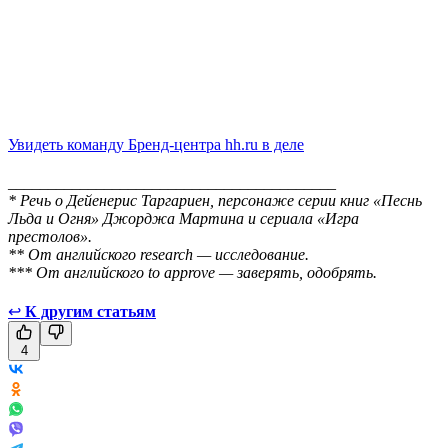
Увидеть команду Бренд-центра hh.ru в деле
_________________________________________
* Речь о Дейенерис Таргариен, персонаже серии книг «Песнь
Льда и Огня» Джорджа Мартина и сериала «Игра
престолов».
** От английского research — исследование.
*** От английского to approve — заверять, одобрять.
↩
К другим статьям
4