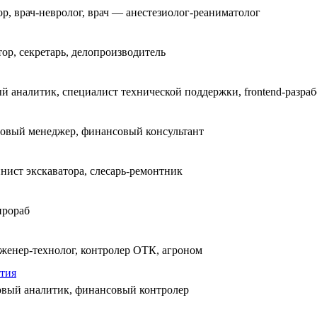
ор, врач-невролог, врач — анестезиолог-реаниматолог
ор, секретарь, делопроизводитель
 аналитик, специалист технической поддержки, frontend-разра
совый менеджер, финансовый консультант
нист экскаватора, слесарь-ремонтник
прораб
нженер-технолог, контролер ОТК, агроном
ятия
овый аналитик, финансовый контролер