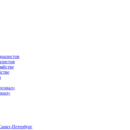
алистов
йстве
онал»
анкт-Петербург