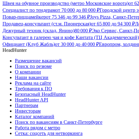
Швея на обувное производство (метро Московские ворота)
от
62
Специалист по тендерам
от
70 000
до
80 000
₽
Городской центр э
Повар-пиццамейкер
от
75 346
до
99 346
₽
Joys Pizza, Санкт-Пете
Продавец-консультант (ст.м. Пионерская)
от
65 800
до
94 300
₽
Л
Дежурный техник (склад, Янино)
80 000
₽
Эко Сервис, Санкт-П
Консультант в галерею чая и кофе Кантата (ТЦ Академический)
Официант (Клуб Жабль)
от
30 000
до
40 000
₽
Европром, холдинг
HeadHunter
Размещение вакансий
Поиск по резюме
О компании
Наши вакансии
Реклама на сайте
Требования к ПО
Безопасный HeadHunter
HeadHunter API
Партнерам
Инвесторам
Каталог компаний
Поиск по вакансиям в Санкт-Петербурге
Работа рядом с метро
Сетка: соцсеть для нетворкинга