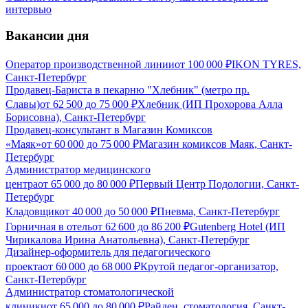
интервью
Вакансии дня
Оператор производственной линии
от
100 000
₽
IKON TYRES,
Санкт-Петербург
Продавец-Бариста в пекарню "Хлебник" (метро пр.
Славы)
от
62 500
до
75 000
₽
Хлебник (ИП Прохорова Алла
Борисовна), Санкт-Петербург
Продавец-консультант в Магазин Комиксов
«Маяк»
от
60 000
до
75 000
₽
Магазин комиксов Маяк, Санкт-
Петербург
Администратор медицинского
центра
от
65 000
до
80 000
₽
Первый Центр Подологии, Санкт-
Петербург
Кладовщик
от
40 000
до
50 000
₽
Пневма, Санкт-Петербург
Горничная в отель
от
62 600
до
86 200
₽
Gutenberg Hotel (ИП
Чирикалова Ирина Анатольевна), Санкт-Петербург
Дизайнер-оформитель для педагогического
проекта
от
60 000
до
68 000
₽
Крутой педагог-организатор,
Санкт-Петербург
Администратор стоматологической
клиники
от
65 000
до
80 000
₽
Райден, стоматология, Санкт-