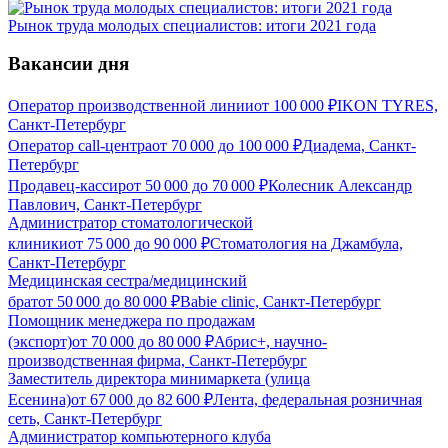
Рынок труда молодых специалистов: итоги 2021 года
Вакансии дня
Оператор производственной линии
от
100 000
₽
IKON TYRES,
Санкт-Петербург
Оператор call-центра
от
70 000
до
100 000
₽
Диадема, Санкт-
Петербург
Продавец-кассир
от
50 000
до
70 000
₽
Колесник Александр
Павлович, Санкт-Петербург
Администратор стоматологической
клиники
от
75 000
до
90 000
₽
Стоматология на Джамбула,
Санкт-Петербург
Медицинская сестра/медицинский
брат
от
50 000
до
80 000
₽
Babie clinic, Санкт-Петербург
Помощник менеджера по продажам
(экспорт)
от
70 000
до
80 000
₽
Абрис+, научно-
производственная фирма, Санкт-Петербург
Заместитель директора минимаркета (улица
Есенина)
от
67 000
до
82 600
₽
Лента, федеральная розничная
сеть, Санкт-Петербург
Администратор компьютерного клуба