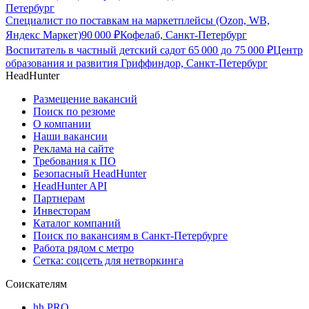
Петербург
Специалист по поставкам на маркетплейсы (Ozon, WB,
Яндекс Маркет)
90 000
₽
Кофелаб, Санкт-Петербург
Воспитатель в частный детский сад
от
65 000
до
75 000
₽
Центр
образования и развития Гриффиндор, Санкт-Петербург
HeadHunter
Размещение вакансий
Поиск по резюме
О компании
Наши вакансии
Реклама на сайте
Требования к ПО
Безопасный HeadHunter
HeadHunter API
Партнерам
Инвесторам
Каталог компаний
Поиск по вакансиям в Санкт-Петербурге
Работа рядом с метро
Сетка: соцсеть для нетворкинга
Соискателям
hh PRO