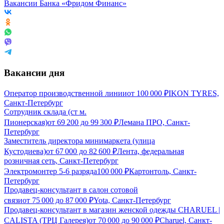
Вакансии Банка «Фридом Финанс»
Вакансии дня
Оператор производственной линии
от
100 000
₽
IKON TYRES,
Санкт-Петербург
Сотрудник склада (ст м.
Пионерская)
от
69 200
до
99 300
₽
Лемана ПРО, Санкт-
Петербург
Заместитель директора минимаркета (улица
Кустодиева)
от
67 000
до
82 600
₽
Лента, федеральная
розничная сеть, Санкт-Петербург
Электромонтер 5-6 разряда
100 000
₽
Картонтоль, Санкт-
Петербург
Продавец-консультант в салон сотовой
связи
от
75 000
до
87 000
₽
Yota, Санкт-Петербург
Продавец-консультант в магазин женской одежды CHARUEL |
CALISTA (ТРЦ Галерея)
от
70 000
до
90 000
₽
Charuel, Санкт-