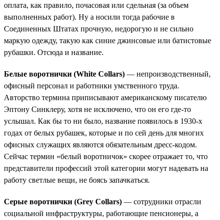
оплата, как правило, почасовая или сдельная (за объем
выполненных работ). Ну а носили тогда рабочие в
Соединенных Штатах прочную, недорогую и не сильно
маркую одежду, такую как синие джинсовые или батистовые
рубашки. Отсюда и название.
Белые воротнички (White Collars)
— непроизводственный,
офисный персонал и работники умственного труда.
Авторство термина приписывают американскому писателю
Эптону Синклеру, хотя не исключено, что он его где-то
услышал. Как бы то ни было, название появилось в 1930-х
годах от белых рубашек, которые и по сей день для многих
офисных служащих являются обязательным дресс-кодом.
Сейчас термин «белый воротничок» скорее отражает то, что
представители профессий этой категории могут надевать на
работу светлые вещи, не боясь запачкаться.
Серые воротнички (Grey Collars)
— сотрудники отрасли
социальной инфраструктуры, работающие пенсионеры, а