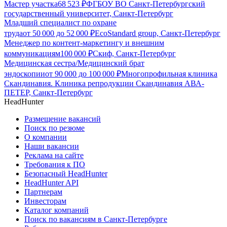
Мастер участка
68 523
₽
ФГБОУ ВО Санкт-Петербургский
государственный университет, Санкт-Петербург
Младший специалист по охране
труда
от
50 000
до
52 000
₽
EcoStandard group, Санкт-Петербург
Менеджер по контент‑маркетингу и внешним
коммуникациям
100 000
₽
Скиф, Санкт-Петербург
Медицинская сестра/Медицинский брат
эндоскопии
от
90 000
до
100 000
₽
Многопрофильная клиника
Скандинавия. Клиника репродукции Скандинавия АВА-
ПЕТЕР, Санкт-Петербург
HeadHunter
Размещение вакансий
Поиск по резюме
О компании
Наши вакансии
Реклама на сайте
Требования к ПО
Безопасный HeadHunter
HeadHunter API
Партнерам
Инвесторам
Каталог компаний
Поиск по вакансиям в Санкт-Петербурге