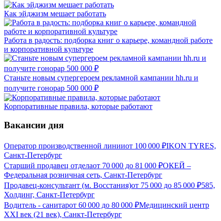
Как эйджизм мешает работать
Работа в радость: подборка книг о карьере, командной работе
и корпоративной культуре
Станьте новым супергероем рекламной кампании hh.ru и
получите гонорар 500 000 ₽
Корпоративные правила, которые работают
Вакансии дня
Оператор производственной линии
от
100 000
₽
IKON TYRES,
Санкт-Петербург
Старший продавец отдела
от
70 000
до
81 000
₽
ОКЕЙ –
Федеральная розничная сеть, Санкт-Петербург
Продавец-консультант (м. Восстания)
от
75 000
до
85 000
₽
585,
Холдинг, Санкт-Петербург
Водитель - санитар
от
60 000
до
80 000
₽
Медицинский центр
XXI век (21 век), Санкт-Петербург