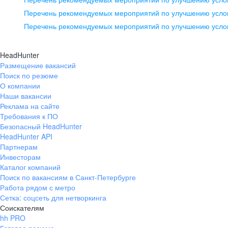
pr@ural.hh.ru
Перечень рекомендуемых мероприятий по улучшению услов
Перечень рекомендуемых мероприятий по улучшению усло
Новосибирск
ул. Большевистская, д. 35,
HeadHunter
помещение 21
Размещение вакансий
Поиск по резюме
+7 383 207-94-64
О компании
pr@nsk.hh.ru
Наши вакансии
Реклама на сайте
Требования к ПО
Безопасный HeadHunter
HeadHunter API
Партнерам
Инвесторам
Каталог компаний
Поиск по вакансиям в Санкт-Петербурге
Работа рядом с метро
Сетка: соцсеть для нетворкинга
Соискателям
hh PRO