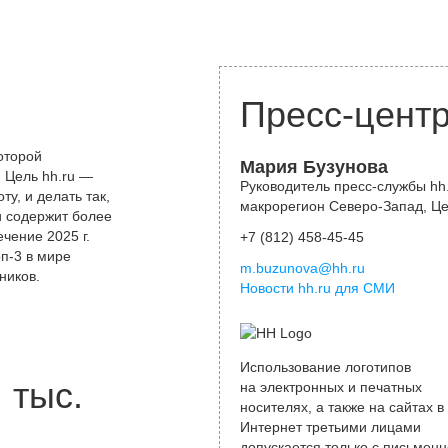
Пресс-цент
оторой
Мария Бузунова
 Цель hh.ru —
Руководитель пресс-службы hh.
у, и делать так,
макрорегион Северо-Запад, Ц
и содержит более
чение 2025 г.
+7 (812) 458-45-45
оп-3 в мире
m.buzunova@hh.ru
ников.
Новости hh.ru для СМИ
Использование логотипов
тыс.
на электронных и печатных
носителях, а также на сайтах в
Интернет третьими лицами
допускается только с письменн