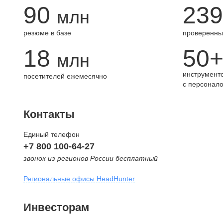
90
239
млн
резюме в базе
проверенны
18
50
млн
инструменто
посетителей ежемесячно
с персонал
Контакты
Единый телефон
+7 800 100-64-27
звонок из регионов России бесплатный
Региональные офисы HeadHunter
Москва
Инвесторам
внутригородская территория