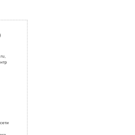
р
ru,
ентр
 сети
ого