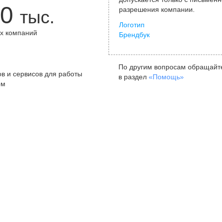
0
разрешения компании.
тыс.
Логотип
х компаний
Брендбук
+
По другим вопросам обращайт
в и сервисов для работы
в раздел
«Помощь»
ом
Санкт-Петербург
Я
ул. Жуковского, д. 19, особняк
ул