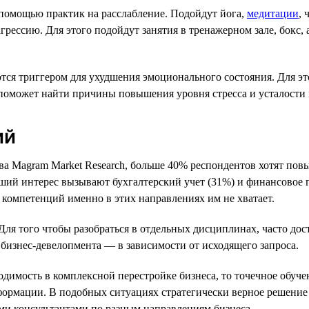
 помощью практик на расслабление. Подойдут йога,
медитации
, 
ссию. Для этого подойдут занятия в тренажерном зале, бокс, а
тся триггером для ухудшения эмоционального состояния. Для эт
о поможет найти причины повышения уровня стресса и усталости
ий
а Magram Market Research, больше 40% респондентов хотят повы
ший интерес вызывают бухгалтерский учет (31%) и финансовое п
компетенций именно в этих направлениях им не хватает.
Для того чтобы разобраться в отдельных дисциплинах, часто до
 бизнес-девелопмента — в зависимости от исходящего запроса.
имость в комплексной перестройке бизнеса, то точечное обучени
формации. В подобных ситуациях стратегически верное решение
ими консультантами по разным направлениям бизнеса.