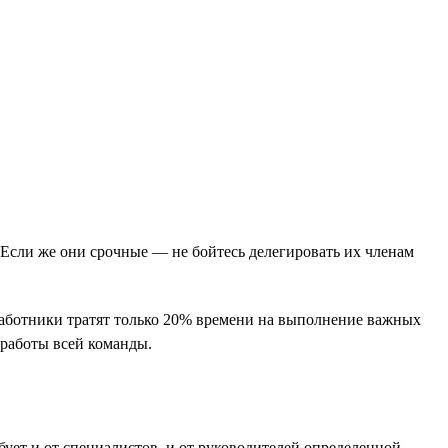
 Если же они срочные — не бойтесь делегировать их членам
я работники тратят только 20% времени на выполнение важных
 работы всей команды.
бует и от специалистов, и от руководителей определенной