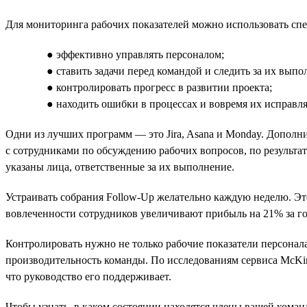
Для мониторинга рабочих показателей можно использовать сп
● эффективно управлять персоналом;
● ставить задачи перед командой и следить за их выпо
● контролировать прогресс в развитии проекта;
● находить ошибки в процессах и вовремя их исправля
Одни из лучших программ — это Jira, Asana и Monday. Дополни
с сотрудниками по обсуждению рабочих вопросов, по результат
указаны лица, ответственные за их выполнение.
Устраивать собрания Follow-Up желательно каждую неделю. Эт
вовлеченности сотрудников увеличивают прибыль на 21% за го
Контролировать нужно не только рабочие показатели персонала,
производительность команды. По исследованиям сервиса McKin
что руководство его поддерживает.
Чтобы узнать, в каком состоянии находятся члены вашей коман