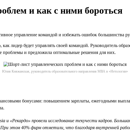
облем и как с ними бороться
тивное управление командой и избежать ошибок большинства ру
го, как лидер будет управлять своей командой. Руководитель об
е проблемы и предложила оптимальные решения для них.
Юлия Княжанская, руководитель образовательного направления МВА в «Нетологии»
нансовыми бонусами: повышением зарплаты, ежегодными выплат
а.
sia и «Рекардо» провели исследование текучести кадров. Больша
. При этом 40% фирм отметили, что благодаря внутренней работ