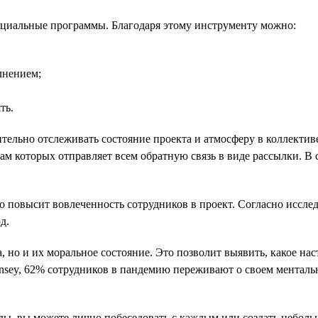
ециальные программы. Благодаря этому инструменту можно:
лнением;
ть.
тельно отслеживать состояние проекта и атмосферу в коллектив
ам которых отправляет всем обратную связь в виде рассылки. В 
о повысит вовлеченность сотрудников в проект. Согласно иссле
д.
 но и их моральное состояние. Это позволит выявить, какое нас
sey, 62% сотрудников в пандемию переживают о своем ментально
ды, вы можете лично побеседовать с каждым или создать небольш