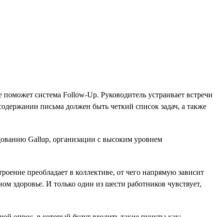
е поможет система Follow-Up. Руководитель устраивает встречи
содержании письма должен быть четкий список задач, а также
дованию Gallup, организации с высоким уровнем
троение преобладает в коллективе, от чего напрямую зависит
м здоровье. И только один из шести работников чувствует,
ой опрос, в который будут входить такие пункты как: