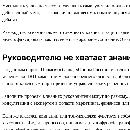
Уменьшить уровень стресса и улучшить самочувствие можно с
действенный метод — экологично выплеснуть накопившуюся агре
дебатах.
Руководителю важно также отслеживать, какие ситуации являю
недель фиксировать, как изменяется моральное состояние. Эт
Руководителю не хватает знан
По данным опроса Промсвязьбанка, «Опоры России» и агентств
менеджеров 1811 компаний малого и среднего бизнеса наиболь
считают ключевыми при принятии управленческих решений, и 
Заполнить пробелы в знаниях руководители могут по-разному. 
консультаций с экспертом в области маркетинга, финансов или
Если же владелец компании или топ-менеджер чувствует необход
качественный аудит процессов, например, для цифровой транс
или в офлайн-формате или же параллельная работа с нескольк