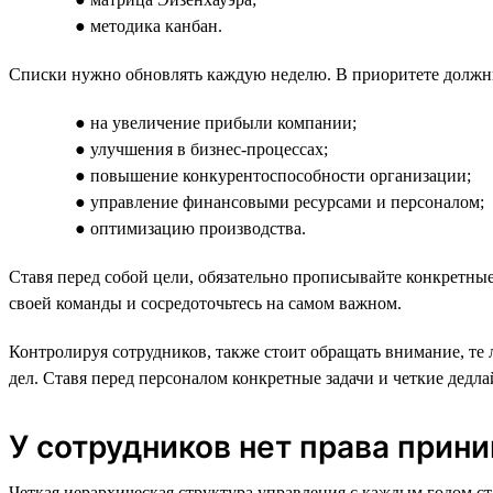
● методика канбан.
Списки нужно обновлять каждую неделю. В приоритете должны
● на увеличение прибыли компании;
● улучшения в бизнес-процессах;
● повышение конкурентоспособности организации;
● управление финансовыми ресурсами и персоналом;
● оптимизацию производства.
Ставя перед собой цели, обязательно прописывайте конкретны
своей команды и сосредоточьтесь на самом важном.
Контролируя сотрудников, также стоит обращать внимание, те 
дел. Ставя перед персоналом конкретные задачи и четкие дедл
У сотрудников нет права прин
Четкая иерархическая структура управления с каждым годом ст