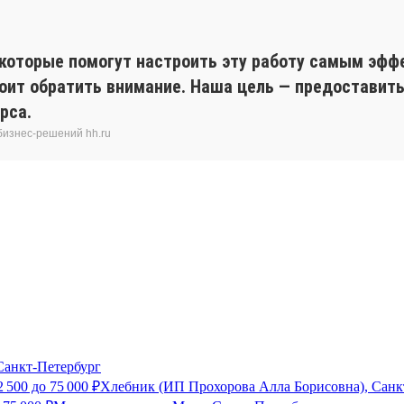
которые помогут настроить эту работу самым эфф
тоит обратить внимание. Наша цель — предоставит
рса.
бизнес-решений hh.ru
анкт-Петербург
2 500
до
75 000
₽
Хлебник (ИП Прохорова Алла Борисовна), Санк