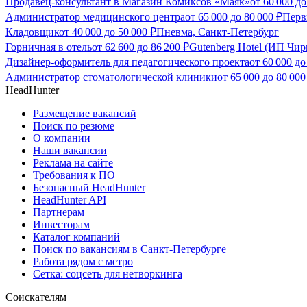
Продавец-консультант в Магазин Комиксов «Маяк»
от
60 000
д
Администратор медицинского центра
от
65 000
до
80 000
₽
Перв
Кладовщик
от
40 000
до
50 000
₽
Пневма, Санкт-Петербург
Горничная в отель
от
62 600
до
86 200
₽
Gutenberg Hotel (ИП Чи
Дизайнер-оформитель для педагогического проекта
от
60 000
д
Администратор стоматологической клиники
от
65 000
до
80 000
HeadHunter
Размещение вакансий
Поиск по резюме
О компании
Наши вакансии
Реклама на сайте
Требования к ПО
Безопасный HeadHunter
HeadHunter API
Партнерам
Инвесторам
Каталог компаний
Поиск по вакансиям в Санкт-Петербурге
Работа рядом с метро
Сетка: соцсеть для нетворкинга
Соискателям