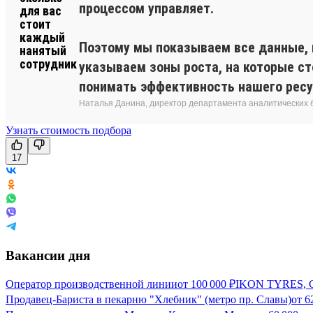
процессом управляет.
Поэтому мы показываем все данные, 
указываем зоны роста, на которые с
понимать эффективность нашего ресу
Наталья Данина, директор департамента аналитических 
Узнать стоимость подбора
17
Вакансии дня
Оператор производственной линии
от
100 000
₽
IKON TYRES, С
Продавец-Бариста в пекарню "Хлебник" (метро пр. Славы)
от
6