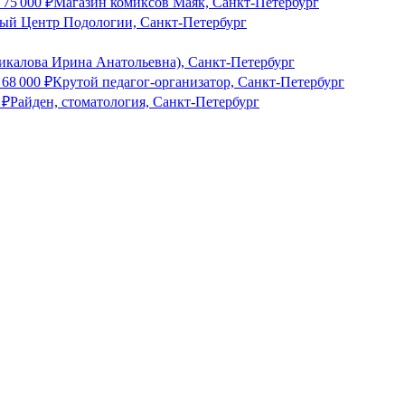
о
75 000
₽
Магазин комиксов Маяк, Санкт-Петербург
ый Центр Подологии, Санкт-Петербург
рикалова Ирина Анатольевна), Санкт-Петербург
о
68 000
₽
Крутой педагог-организатор, Санкт-Петербург
₽
Райден, стоматология, Санкт-Петербург