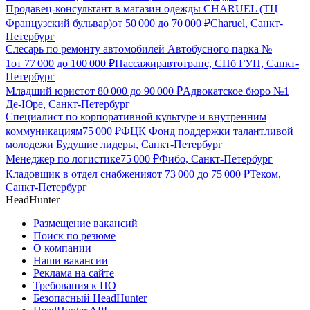
Продавец-консультант в магазин одежды CHARUEL (ТЦ
Французский бульвар)
от
50 000
до
70 000
₽
Charuel, Санкт-
Петербург
Слесарь по ремонту автомобилей Автобусного парка №
1
от
77 000
до
100 000
₽
Пассажиравтотранс, СПб ГУП, Санкт-
Петербург
Младший юрист
от
80 000
до
90 000
₽
Адвокатское бюро №1
Де-Юре, Санкт-Петербург
Специалист по корпоративной культуре и внутренним
коммуникациям
75 000
₽
ФЦК Фонд поддержки талантливой
молодежи Будущие лидеры, Санкт-Петербург
Менеджер по логистике
75 000
₽
Фибо, Санкт-Петербург
Кладовщик в отдел снабжения
от
73 000
до
75 000
₽
Теком,
Санкт-Петербург
HeadHunter
Размещение вакансий
Поиск по резюме
О компании
Наши вакансии
Реклама на сайте
Требования к ПО
Безопасный HeadHunter