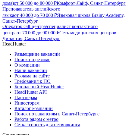
дома)
от
50 000
до
80 000
₽
Комфорт-Лайф, Санкт-Петербург
Преподаватель английского
языка
от
40 000
до
70 000
₽
Языковая школа Brainy Academy,
Санкт-Петербург
Оператор call-центра/специалист контактного
центра
от
70 000
до
90 000
₽
Сеть медицинских центров
Династия, Санкт-Петербург
HeadHunter
Размещение вакансий
Поиск по резюме
О компании
Наши вакансии
Реклама на сайте
Требования к ПО
Безопасный HeadHunter
HeadHunter API
Партнерам
Инвесторам
Каталог компаний
Поиск по вакансиям в Санкт-Петербурге
Работа рядом с метро
Сетка: соцсеть для нетворкинга
Соискателям