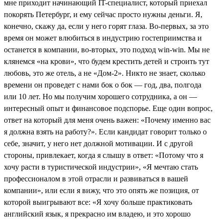
мне приходит начинающий IT-специалист, который приехал
покорять Петербург, и ему сейчас просто нужны деньги. Я,
конечно, скажу да, если у него горят глаза. Во-первых, за это
время он может влюбиться в индустрию гостеприимства и
останется в компании, во-вторых, это подход win-win. Мы не
клянемся «на крови», что будем крестить детей и строить тут
любовь, это же отель, а не «Дом-2». Никто не знает, сколько
времени он проведет с нами бок о бок — год, два, полгода
или 10 лет. Но мы получим хорошего сотрудника, а он —
интересный опыт и финансовое подспорье. Еще один вопрос,
ответ на который для меня очень важен: «Почему именно вас
я должна взять на работу?». Если кандидат говорит только о
себе, значит, у него нет должной мотивации. И с другой
стороны, привлекает, когда я слышу в ответ: «Потому что я
хочу расти в туристической индустрии», «Я мечтаю стать
профессионалом в этой отрасли и развиваться в вашей
компании», или если я вижу, что это опять же позиция, от
которой выигрывают все: «Я хочу больше практиковать
английский язык, я прекрасно им владею, и это хорошо