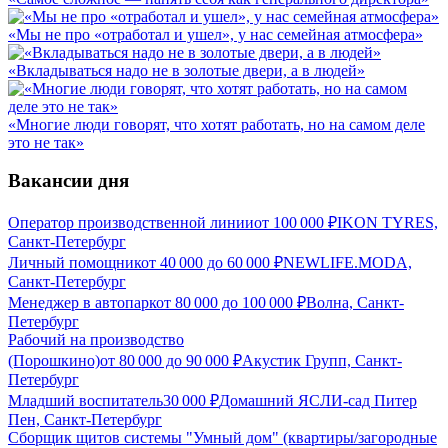
«Мы не про «отработал и ушел», у нас семейная атмосфера»
«Вкладываться надо не в золотые двери, а в людей»
«Многие люди говорят, что хотят работать, но на самом деле
это не так»
Вакансии дня
Оператор производственной линии
от
100 000
₽
IKON TYRES,
Санкт-Петербург
Личный помощник
от
40 000
до
60 000
₽
NEWLIFE.MODA,
Санкт-Петербург
Менеджер в автопарк
от
80 000
до
100 000
₽
Волна, Санкт-
Петербург
Рабочий на производство
(Порошкино)
от
80 000
до
90 000
₽
Акустик Групп, Санкт-
Петербург
Младший воспитатель
30 000
₽
Домашний ЯСЛИ-сад Питер
Пен, Санкт-Петербург
Сборщик щитов системы "Умный дом" (квартиры/загородные