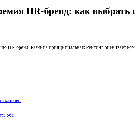
ремия HR-бренд: как выбрать с
мию HR-бренд. Разница принципиальная: Рейтинг оценивает к
оискателей
ать оба