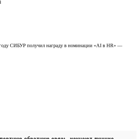
й
3 году СИБУР получил награду в номинации «AI в HR» —
спертную обратную связь, изучают лучшие