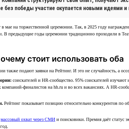
же без победы участие окупается новыми идеями и
т в мае на торжественной церемонии. Так, в 2025 году награжде
ии. В предыдущие годы церемонии традиционно проходили в Теа
почему стоит использовать оба
и также подают заявки на Рейтинг. И это не случайность, а осоз
ории:
соискателей и HR-сообщество. 95% соискателей изучают 
х компаний-финалистов на hh.ru и во всех вакансиях. А HR-соо
и.
Рейтинг показывает позицию относительно конкурентов по о
т
массовый охват через СМИ
и поисковики. Премия даёт статус 
год.