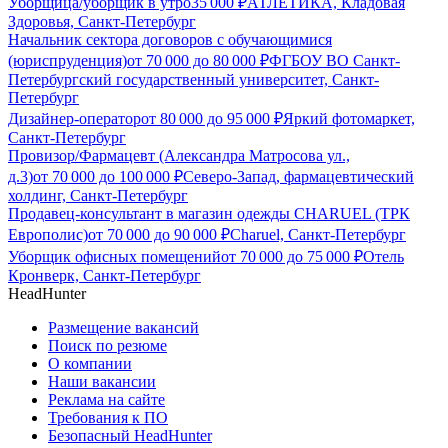
Уборщица/уборщик в утро
35 000
₽
АТЛЕТИКА, Кладовая
Здоровья, Санкт-Петербург
Начальник сектора договоров с обучающимися
(юриспруденция)
от
70 000
до
80 000
₽
ФГБОУ ВО Санкт-
Петербургский государственный университет, Санкт-
Петербург
Дизайнер-оператор
от
80 000
до
95 000
₽
Яркий фотомаркет,
Санкт-Петербург
Провизор/Фармацевт (Александра Матросова ул.,
д.3)
от
70 000
до
100 000
₽
Северо-Запад, фармацевтический
холдинг, Санкт-Петербург
Продавец-консультант в магазин одежды CHARUEL (ТРК
Европолис)
от
70 000
до
90 000
₽
Charuel, Санкт-Петербург
Уборщик офисных помещений
от
70 000
до
75 000
₽
Отель
Кронверк, Санкт-Петербург
HeadHunter
Размещение вакансий
Поиск по резюме
О компании
Наши вакансии
Реклама на сайте
Требования к ПО
Безопасный HeadHunter