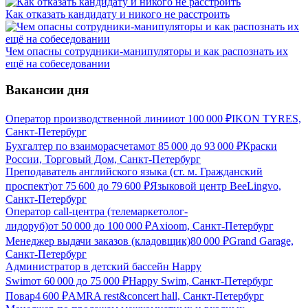
Как отказать кандидату и никого не расстроить
Чем опасны сотрудники-манипуляторы и как распознать их
ещё на собеседовании
Вакансии дня
Оператор производственной линии
от
100 000
₽
IKON TYRES,
Санкт-Петербург
Бухгалтер по взаиморасчетам
от
85 000
до
93 000
₽
Краски
России, Торговый Дом, Санкт-Петербург
Преподаватель английского языка (ст. м. Гражданский
проспект)
от
75 600
до
79 600
₽
Языковой центр BeeLingvo,
Санкт-Петербург
Оператор call-центра (телемаркетолог-
лидоруб)
от
50 000
до
100 000
₽
Axioom, Санкт-Петербург
Менеджер выдачи заказов (кладовщик)
80 000
₽
Grand Garage,
Санкт-Петербург
Администратор в детский бассейн Happy
Swim
от
60 000
до
75 000
₽
Happy Swim, Санкт-Петербург
Повар
4 600
₽
AMRA rest&concert hall, Санкт-Петербург