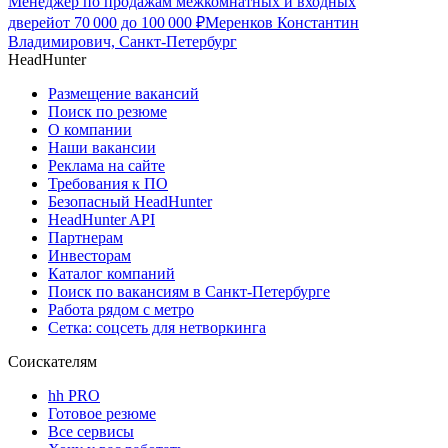
Менеджер по продажам межкомнатных и входных
дверей
от
70 000
до
100 000
₽
Меренков Константин
Владимирович, Санкт-Петербург
HeadHunter
Размещение вакансий
Поиск по резюме
О компании
Наши вакансии
Реклама на сайте
Требования к ПО
Безопасный HeadHunter
HeadHunter API
Партнерам
Инвесторам
Каталог компаний
Поиск по вакансиям в Санкт-Петербурге
Работа рядом с метро
Сетка: соцсеть для нетворкинга
Соискателям
hh PRO
Готовое резюме
Все сервисы